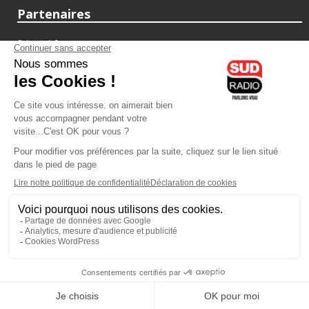
Partenaires
fiducial.fr
lyoncapitale.fr
olympique-et-lyonnais.com
L'application Iphone / Android
Téléchargez l'application
Les cookies
Gestion des cookies
Crédit photos : ©Sud Radio / Pierre Olivier
07H00
-
10H00
10H00 - 13H00
Jacques Cardoze
Noémie Halioua
Le Grand Matin
Les débats de l'été