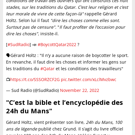
conditions de travail des ouvriers qui ont construits ces huit
stades, sur les traditions du Qatar. C’est leur religion et c’est
leur morale de vivre de cette façon-là"
rappelle Gérard
Holtz. Selon lui il faut
"dire les choses comme elles sont.
Surtout pas de censure".
"
Il faut profiter de l’occasion pour
dire les choses"
, insiste-il.
[
#SudRadio
] 📣
#BoycottQatar2022
?
🗣️Gérard Holtz : "Il n’y a aucune raison de boycotter le sport.
En revanche, il faut dire les choses et informer les gens sur
les traditions du
#Qatar
et les conditions des travailleurs"
📺
https://t.co/SSSORZCF2G
pic.twitter.com/xLclMvzbwc
— Sud Radio (@SudRadio)
November 22, 2022
"C’est la bible et l’encyclopédie des
24h du Mans"
Gérard Holtz, vient présenter son livre,
24h du Mans, 100
ans de légende
publié chez Grund. Il s’agit du livre officiel