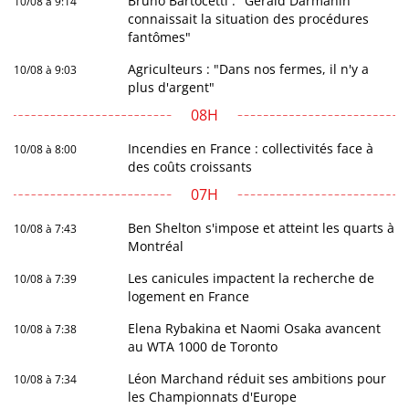
Bruno Bartocetti : "Gérald Darmanin
10/08 à 9:14
connaissait la situation des procédures
fantômes"
Agriculteurs : "Dans nos fermes, il n'y a
10/08 à 9:03
plus d'argent"
08H
Incendies en France : collectivités face à
10/08 à 8:00
des coûts croissants
07H
Ben Shelton s'impose et atteint les quarts à
10/08 à 7:43
Montréal
Les canicules impactent la recherche de
10/08 à 7:39
logement en France
Elena Rybakina et Naomi Osaka avancent
10/08 à 7:38
au WTA 1000 de Toronto
Léon Marchand réduit ses ambitions pour
10/08 à 7:34
les Championnats d'Europe