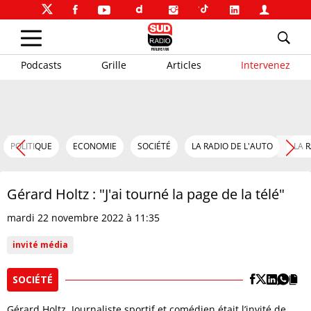
Podcasts
Grille
Articles
Intervenez
POLITIQUE
ECONOMIE
SOCIÉTÉ
LA RADIO DE L'AUTO
LA 
Gérard Holtz : "J'ai tourné la page de la télé"
mardi 22 novembre 2022 à 11:35
invité média
SOCIÉTÉ
Gérard Holtz, Journaliste sportif et comédien était l’invité de