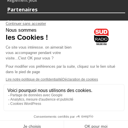
Règlement jeux
Partenaires
fiducial.fr
lyoncapitale.fr
olympique-et-lyonnais.com
L'application Iphone / Android
Téléchargez l'application
Les cookies
Gestion des cookies
Crédit photos : ©Sud Radio / Pierre Olivier
10H00
-
13H00
13H00 - 14H00
Anthony Martins Misse
Jacques Pessis