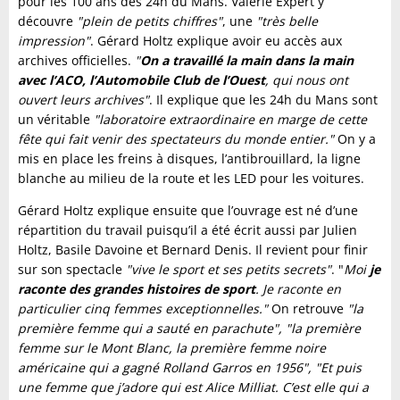
pour les 100 ans des 24h du Mans. Valérie Expert y
découvre
"plein de petits chiffres"
, une
"très belle
impression"
. Gérard Holtz explique avoir eu accès aux
archives officielles.
"
On a travaillé la main dans la main
avec l’ACO, l’Automobile Club de l’Ouest
, qui nous ont
ouvert leurs archives"
. Il explique que les 24h du Mans sont
un véritable
"laboratoire extraordinaire en marge de cette
fête qui fait venir des spectateurs du monde entier."
On y a
mis en place les freins à disques, l’antibrouillard, la ligne
blanche au milieu de la route et les LED pour les voitures.
Gérard Holtz explique ensuite que l’ouvrage est né d’une
répartition du travail puisqu’il a été écrit aussi par Julien
Holtz, Basile Davoine et Bernard Denis. Il revient pour finir
sur son spectacle
"vive le sport et ses petits secrets"
. "
Moi
je
raconte des grandes histoires de sport
. Je raconte en
particulier cinq femmes exceptionnelles."
On retrouve
"la
première femme qui a sauté en parachute", "la première
femme sur le Mont Blanc, la première femme noire
américaine qui a gagné Rolland Garros en 1956", "Et puis
une femme que j’adore qui est Alice Milliat. C’est elle qui a