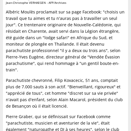
Jean-Christophe VERHAEGEN - AFP/Archives
Albéric Moulès proclamait sur sa page Facebook: "choisis un
travail que tu aimes et tu n'auras pas à travailler un seul
jour". Ce trentenaire originaire de Nouvelle-Calédonie, qui
résidait en Charente, avait servi dans la Légion étrangère,
été guide dans un "lodge safari" en Afrique du Sud, et
moniteur de plongée en Thaïlande. Il était devenu
parachutiste professionnel "il y a deux ou trois ans", selon
Pierre-Yves Eugène, directeur général de "Vendée Évasion
parachutisme", qui rend hommage à "un gentil boute-en-
train".
Parachutiste chevronné, Filip Kovacecic, 51 ans, comptait
plus de 7.000 sauts à son actif. "Bienveillant, rigoureux" et
"apprécié de tous", cet homme "discret sur sa vie privée"
n'avait pas d'enfant, selon Alain Macarol, président du club
de Besançon où il était licencié.
Pierre Graber, qui se définissait sur Facebook comme
"parachutiste, musicien et aventurier de la vie", était
également "naturopathe et DJ à ses heures", selon le club