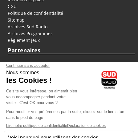
CGU
Politique de confidentialité
Sitemap
Archives Sud Radio
Archives Programmes
Règlement jeux
Partenaires
fiducial.fr
lyoncapitale.fr
olympique-et-lyonnais.com
L'application Iphone / Android
Téléchargez l'application
Les cookies
Gestion des cookies