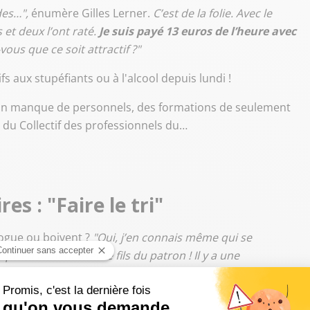
es…",
énumère Gilles Lerner.
C’est de la folie. Avec le
 et deux l’ont raté.
Je suis payé 13 euros de l’heure avec
ous que ce soit attractif ?"
fs aux stupéfiants ou à l'alcool depuis lundi !
, un manque de personnels, des formations de seulement
r du Collectif des professionnels du…
es : "Faire le tri"
rogue ou boivent ?
"Oui, j’en connais même qui se
i en fument avec le fils du patron ! Il y a une
le des conducteurs qui connaissent ceux qui fument des
avons un EAD : pour démarrer un car, vous devez souffler
vous avez
un bouton à l’arrière du car qui permet de le