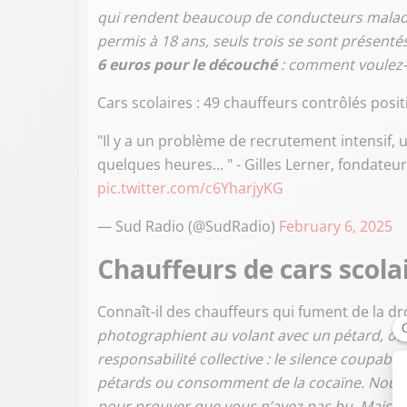
qui rendent beaucoup de conducteurs malad
permis à 18 ans, seuls trois se sont présentés
6 euros pour le découché
: comment voulez-v
Cars scolaires : 49 chauffeurs contrôlés positi
"Il y a un problème de recrutement intensif
quelques heures... " - Gilles Lerner, fondateu
pic.twitter.com/c6YharjyKG
— Sud Radio (@SudRadio)
February 6, 2025
Chauffeurs de cars scolair
Connaît-il des chauffeurs qui fument de la d
photographient au volant avec un pétard, ou qu
responsabilité collective : le silence coupab
pétards ou consomment de la cocaïne. Nous 
pour prouver que vous n’avez pas bu. Mais 