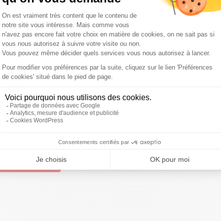
n, on se voile la face,
estime Gilles Lerner, conducteur
onnels du transport privé de voyageurs.
Cela fait trois ans
Il suffirait de modifier le règlement intérieur pour
le tri entre le bon grain et l’ivraie, et transporter les
7h10 dans le Grand Matin Sud Radio avec Jean-Jacques
ivre Sud Radio