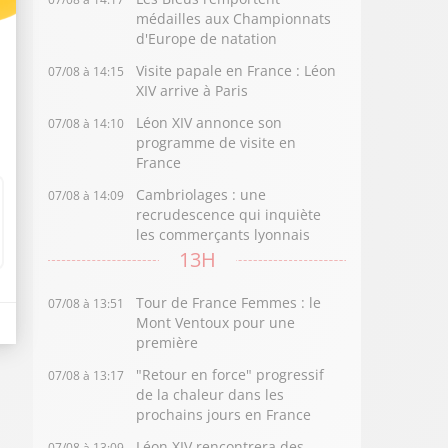
médailles aux Championnats
d'Europe de natation
Visite papale en France : Léon
07/08 à 14:15
XIV arrive à Paris
Léon XIV annonce son
07/08 à 14:10
programme de visite en
France
Cambriolages : une
07/08 à 14:09
recrudescence qui inquiète
les commerçants lyonnais
13H
Tour de France Femmes : le
07/08 à 13:51
Mont Ventoux pour une
première
"Retour en force" progressif
07/08 à 13:17
de la chaleur dans les
prochains jours en France
Léon XIV rencontrera des
07/08 à 13:09