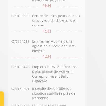
16H
Centre de soins pour animaux
07/08 à 16:00
sauvages aide chevreuils et
rapaces
15H
Erik Tegnér victime d'une
07/08 à 15:31
agression à Groix, enquête
ouverte
14H
Emploi à la RATP et fonctions
07/08 à 14:56
d'élu: plainte de AC!! Anti-
Corruption visant Bally
Bagayoko
Incendie des Corbières :
07/08 à 14:21
situation stabilisée près de
Narbonne
Les Bleus remportent
07/08 à 14:17