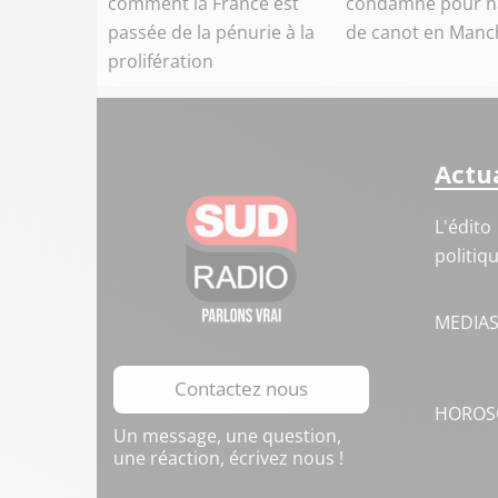
comment la France est
condamné pour n
passée de la pénurie à la
de canot en Manc
prolifération
Actua
L'édito
politiq
MEDIA
Contactez nous
HOROS
Un message, une question,
une réaction, écrivez nous !