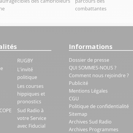
aufrage
cibles des cambrioleurs
parcours des
he
combattantes
lités
Informations
Dossier de presse
RUGBY
QUI SOMMES-NOUS ?
ue
L'invité
Comment nous rejoindre ?
politique
Publicité
S
Les courses
Mentions Légales
hippiques et
CGU
pronostics
Politique de confidentialité
COPE
Sud Radio à
Sitemap
votre Service
Archives Sud Radio
avec Fiducial
Archives Programmes