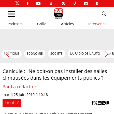
Podcasts
Grille
Articles
Intervenez
POLITIQUE
ECONOMIE
SOCIÉTÉ
LA RADIO DE L'AUTO
LA 
Canicule : "Ne doit-on pas installer des salles
climatisées dans les équipements publics ?"
Par La rédaction
mardi 25 juin 2019 à 10:18
SOCIÉTÉ
La canicule s'installe un peu plus en France : ce sont