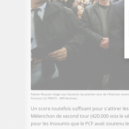
Fabien Roussel réagit aux résultats du premier tour de l'élection muni
Francois LO PRESTI - AFP/Archives
Un score toutefois suffisant pour s'attirer les
Mélenchon de second tour (420.000 voix le s
pour les Insoumis que le PCF avait soutenu le