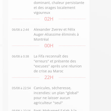
dominant, chaleur persistante
et des orages localement
vigoureux
02H
Alexander Zverev et Félix
06/08 à 2:44
Auger-Aliassime éliminés à
Montréal
00H
La Fifa reconnaît des
06/08 à 0:38
"erreurs" et présente des
"excuses" après une réunion
de crise au Maroc
22H
Canicules, sécheresse,
05/08 à 22:54
incendies: un plan "global"
pour ne laisser aucun
agriculteur "seul"
Foot: Mohamed Salah à la
05/08 à 22:16