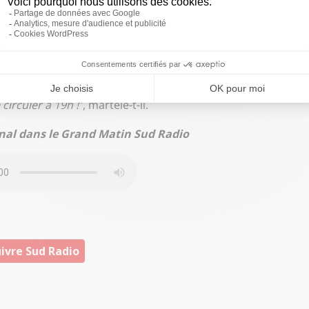
re d’exception fiscale pourrait être jugée
émonte pas. "
Le maire a des possibilités. Chaque année, il
e à Bercy, et je ferai le pied de grille devant ses
s mais qui doivent venir sur le terrain, c’est qu’on puisse
une rue, un pâté de maison ! Il y a des centres-villes qui sont
circuler à 19h !
", martèle-t-il.
gnal dans le Grand Matin Sud Radio
ivre Sud Radio