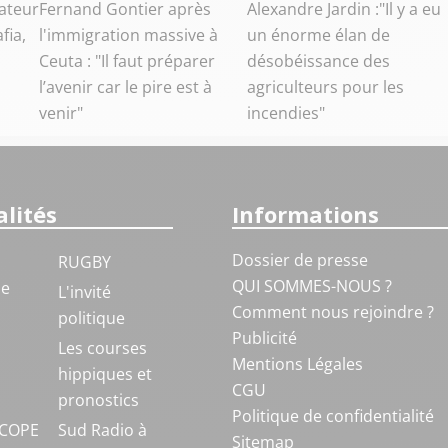
ateur
Fernand Gontier après
Alexandre Jardin :"Il y a eu
fia,
l'immigration massive à
un énorme élan de
Ceuta : "Il faut préparer
désobéissance des
l’avenir car le pire est à
agriculteurs pour les
venir"
incendies"
lités
Informations
Dossier de presse
RUGBY
QUI SOMMES-NOUS ?
ue
L'invité
Comment nous rejoindre ?
politique
Publicité
S
Les courses
Mentions Légales
hippiques et
CGU
pronostics
Politique de confidentialité
COPE
Sud Radio à
Sitemap