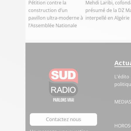
Pétition contre la
Mehdi Laribi, cofond
construction d’un
présumé de la DZ Ma
pavillon ultra-moderne à
interpellé en Algérie
l’Assemblée Nationale
Actua
L'édito
politiq
MEDIA
Contactez nous
HOROS