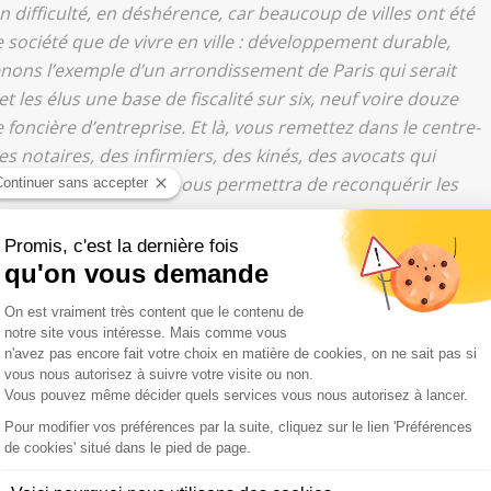
n difficulté, en déshérence, car beaucoup de villes ont été
société que de vivre en ville : développement durable,
nons l’exemple d’un arrondissement de Paris qui serait
et les élus une base de fiscalité sur six, neuf voire douze
e foncière d’entreprise. Et là, vous remettez dans le centre-
 des notaires, des infirmiers, des kinés, des avocats qui
 Ce territoire financier nous permettra de reconquérir les
e devant les technocrates de
à convaincu deux présidents de région. "
Avec Xavier
 d’Occitanie, nous allons signer une convention
 Ce sont des présidents de région engagés, et on va
 territoire financier prioritaire au niveau communal
",