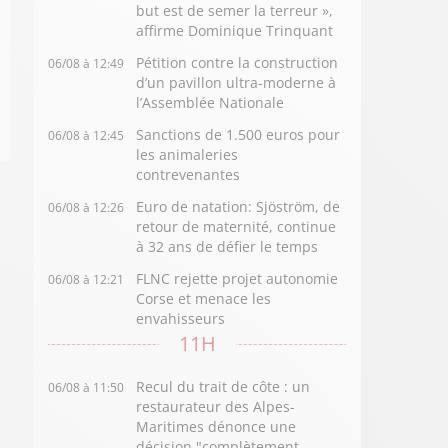
but est de semer la terreur »,
affirme Dominique Trinquant
Pétition contre la construction
06/08 à 12:49
d’un pavillon ultra-moderne à
l’Assemblée Nationale
Sanctions de 1.500 euros pour
06/08 à 12:45
les animaleries
contrevenantes
Euro de natation: Sjöström, de
06/08 à 12:26
retour de maternité, continue
à 32 ans de défier le temps
FLNC rejette projet autonomie
06/08 à 12:21
Corse et menace les
envahisseurs
11H
Recul du trait de côte : un
06/08 à 11:50
restaurateur des Alpes-
Maritimes dénonce une
décision "complètement