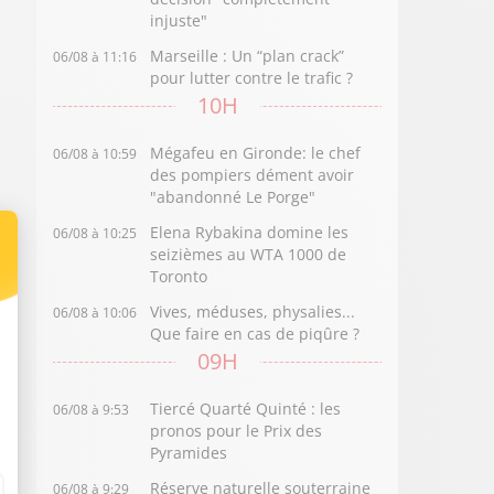
injuste"
Marseille : Un “plan crack”
06/08 à 11:16
pour lutter contre le trafic ?
10H
Mégafeu en Gironde: le chef
06/08 à 10:59
des pompiers dément avoir
"abandonné Le Porge"
Elena Rybakina domine les
06/08 à 10:25
seizièmes au WTA 1000 de
Toronto
Vives, méduses, physalies...
06/08 à 10:06
Que faire en cas de piqûre ?
09H
Tiercé Quarté Quinté : les
06/08 à 9:53
pronos pour le Prix des
Pyramides
Réserve naturelle souterraine
06/08 à 9:29