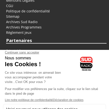
Mentions Légales
CGU
Politique de confidentialité
Sitemap
Archives Sud Radio
Archives Programmes
Règlement jeux
Partenaires
fiducial.fr
lyoncapitale.fr
olympique-et-lyonnais.com
L'application Iphone / Android
Téléchargez l'application
Les cookies
Gestion des cookies