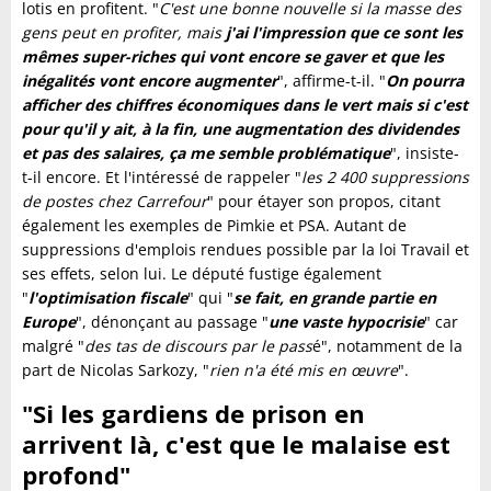
lotis en profitent. "
C'est une bonne nouvelle si la masse des
gens peut en profiter, mais
j
'ai l'impression que ce sont les
mêmes super-riches qui vont encore se gaver et que les
inégalités vont encore augmenter
", affirme-t-il. "
On pourra
afficher des chiffres économiques dans le vert mais si c'est
pour qu'il y ait, à la fin, une augmentation des dividendes
et pas des salaires, ça me semble problématique
", insiste-
t-il encore. Et l'intéressé de rappeler "
les 2 400 suppressions
de postes chez Carrefour
" pour étayer son propos, citant
également les exemples de Pimkie et PSA. Autant de
suppressions d'emplois rendues possible par la loi Travail et
ses effets, selon lui. Le député fustige également
"
l'optimisation fiscale
" qui "
se fait, en grande partie en
Europe
", dénonçant au passage "
une vaste hypocrisie
" car
malgré "
des tas de discours par le pass
é", notamment de la
part de Nicolas Sarkozy, "
rien n'a été mis en œuvre
".
"Si les gardiens de prison en
arrivent là, c'est que le malaise est
profond"