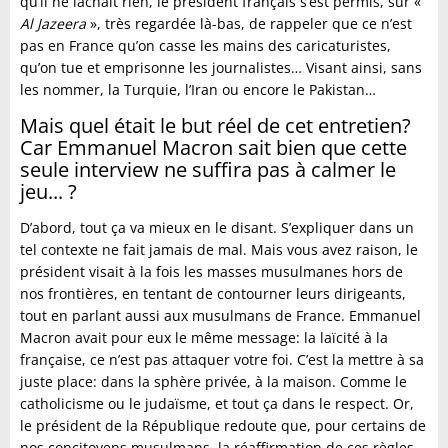
qu’il ne lâchait rien, le président français s’est permis, sur «
Al Jazeera
», très regardée là-bas, de rappeler que ce n’est
pas en France qu’on casse les mains des caricaturistes,
qu’on tue et emprisonne les journalistes… Visant ainsi, sans
les nommer, la Turquie, l’Iran ou encore le Pakistan…
Mais quel était le but réel de cet entretien?
Car Emmanuel Macron sait bien que cette
seule interview ne suffira pas à calmer le
jeu... ?
D’abord, tout ça va mieux en le disant. S’expliquer dans un
tel contexte ne fait jamais de mal. Mais vous avez raison, le
président visait à la fois les masses musulmanes hors de
nos frontières, en tentant de contourner leurs dirigeants,
tout en parlant aussi aux musulmans de France. Emmanuel
Macron avait pour eux le même message: la laïcité à la
française, ce n’est pas attaquer votre foi. C’est la mettre à sa
juste place: dans la sphère privée, à la maison. Comme le
catholicisme ou le judaïsme, et tout ça dans le respect. Or,
le président de la République redoute que, pour certains de
nos concitoyens musulmans, la réaffirmation de ces règles