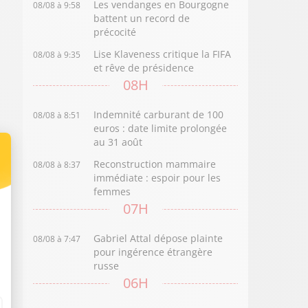
Les vendanges en Bourgogne
08/08 à 9:58
battent un record de
précocité
Lise Klaveness critique la FIFA
08/08 à 9:35
et rêve de présidence
08H
Indemnité carburant de 100
08/08 à 8:51
euros : date limite prolongée
au 31 août
Reconstruction mammaire
08/08 à 8:37
immédiate : espoir pour les
femmes
07H
Gabriel Attal dépose plainte
08/08 à 7:47
pour ingérence étrangère
russe
06H