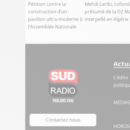
Pétition contre la
Mehdi Laribi, cofond
construction d’un
présumé de la DZ Ma
pavillon ultra-moderne à
interpellé en Algérie
l’Assemblée Nationale
Actua
L'édito
politiq
MEDIA
Contactez nous
HOROS