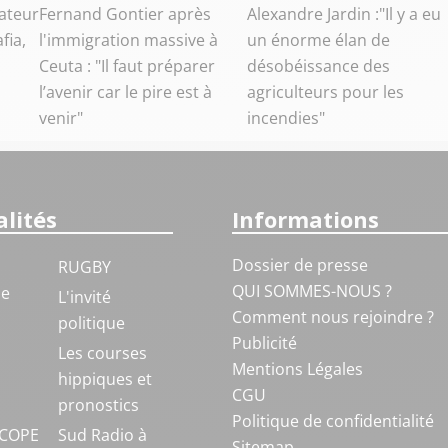
ateur
Fernand Gontier après
Alexandre Jardin :"Il y a eu
fia,
l'immigration massive à
un énorme élan de
Ceuta : "Il faut préparer
désobéissance des
l’avenir car le pire est à
agriculteurs pour les
venir"
incendies"
lités
Informations
Dossier de presse
RUGBY
QUI SOMMES-NOUS ?
ue
L'invité
Comment nous rejoindre ?
politique
Publicité
S
Les courses
Mentions Légales
hippiques et
CGU
pronostics
Politique de confidentialité
COPE
Sud Radio à
Sitemap