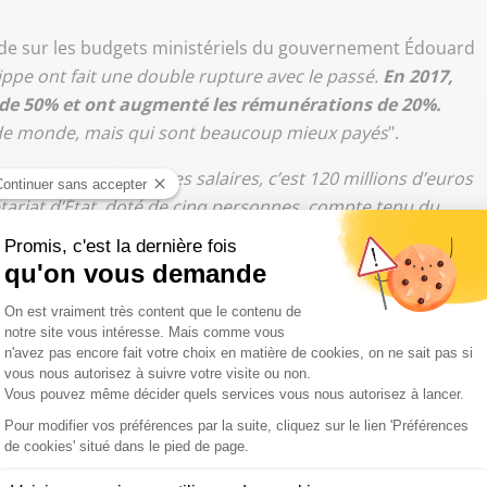
tude sur les budgets ministériels du gouvernement Édouard
pe ont fait une double rupture avec le passé.
En 2017,
es de 50% et ont augmenté les rémunérations de 20%.
s de monde, mais qui sont beaucoup mieux payés
".
sonnes. En termes des salaires, c’est 120 millions d’euros
rétariat d’État, doté de cinq personnes, compte tenu du
it pas
", a estimé René Dosière au micro d’André Bercoff.
s salariales ont concerné une
17
portantes hausses de salaires ont concerné certains
ministères (Travail, Droits des femmes…). "
Le salaire du
le augmenté de 27%, soit 1.986 euros d’augmentation.
oyen dans la fonction publique territoriale. Là, je trouve