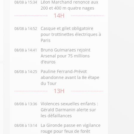
Léon Marchand renonce aux
08/08 à 15:34
200 et 400 m quatre nages
14H
Casque et gilet obligatoire
08/08 à 14:52
pour trottinettes électriques à
Paris
Bruno Guimaraes rejoint
08/08 à 14:41
Arsenal pour 75 millions
d'euros
Pauline Ferrand-Prévot
08/08 à 14:25
abandonne avant la 8e étape
du Tour
13H
Violences sexuelles enfants :
08/08 à 13:36
Gérald Darmanin alerte sur
les défaillances
La Gironde passe en vigilance
08/08 à 13:14
rouge pour feux de forêt