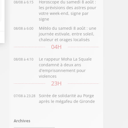
Horoscope du samedi 8 août :
08/08 à 6:15
les prévisions des astres pour
votre week-end, signe par
signe
Météo du samedi 8 août : une
08/08 à 6:00
journée estivale, entre soleil,
chaleur et orages localisés
04H
Le rappeur Moha La Squale
08/08 à 4:10
condamné à deux ans
d'emprisonnement pour
violences
23H
Soirée de solidarité au Porge
07/08 à 23:28
après le mégafeu de Gironde
Archives