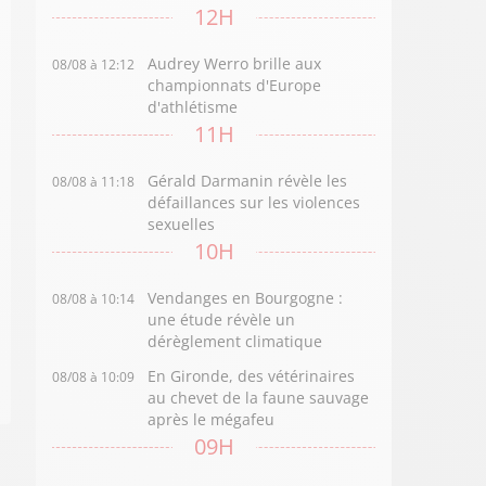
12H
Audrey Werro brille aux
08/08 à 12:12
championnats d'Europe
d'athlétisme
11H
Gérald Darmanin révèle les
08/08 à 11:18
défaillances sur les violences
sexuelles
10H
Vendanges en Bourgogne :
08/08 à 10:14
une étude révèle un
dérèglement climatique
En Gironde, des vétérinaires
08/08 à 10:09
au chevet de la faune sauvage
après le mégafeu
09H