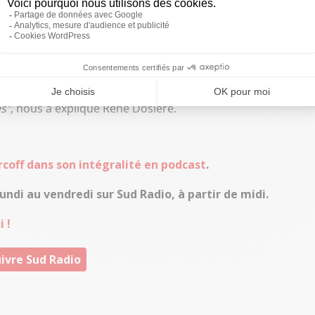
nérations dans les cabinets ministériels est un effort de
une dizaine d’années. À l’époque c’était un domaine
n dispose de la quasi-totalité des éléments.
L’intérêt
se dire :
On sait comment notre argent est utilisé
. Et aussi
es gens retrouvent la confiance dans le travail que vous
es"
, nous a expliqué René Dosière.
ercoff dans son intégralité en podcast
.
undi au vendredi sur Sud Radio, à partir de midi.
 !
ivre Sud Radio