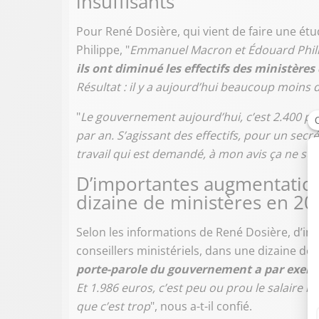
insuffisants"
Pour René Dosière, qui vient de faire une é
Philippe, "
Emmanuel Macron et Édouard Philip
ils ont diminué les effectifs des ministèr
Résultat : il y a aujourd’hui beaucoup moin
"
Le gouvernement aujourd’hui, c’est 2.400 per
par an. S’agissant des effectifs, pour un sec
travail qui est demandé, à mon avis ça ne suff
D’importantes augmentation
dizaine de ministères en 20
Selon les informations de René Dosière, d’im
conseillers ministériels, dans une dizaine de 
porte-parole du gouvernement a par exemp
Et 1.986 euros, c’est peu ou prou le salaire m
que c’est trop
", nous a-t-il confié.