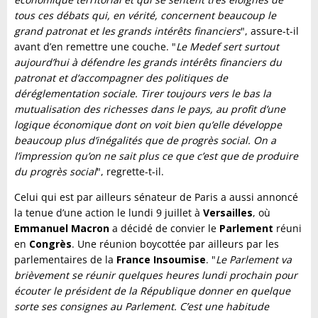
tous ces débats qui, en vérité, concernent beaucoup le
grand patronat et les grands intérêts financiers
", assure-t-il
avant d’en remettre une couche. "
Le Medef sert surtout
aujourd’hui à défendre les grands intérêts financiers du
patronat et d’accompagner des politiques de
déréglementation sociale. Tirer toujours vers le bas la
mutualisation des richesses dans le pays, au profit d’une
logique économique dont on voit bien qu’elle développe
beaucoup plus d’inégalités que de progrès social. On a
l’impression qu’on ne sait plus ce que c’est que de produire
du progrès social
", regrette-t-il.
Celui qui est par ailleurs sénateur de Paris a aussi annoncé
la tenue d’une action le lundi 9 juillet à
Versailles
, où
Emmanuel Macron
a décidé de convier le
Parlement
réuni
en
Congrès
. Une réunion boycottée par ailleurs par les
parlementaires de la
France Insoumise
. "
Le Parlement va
brièvement se réunir quelques heures lundi prochain pour
écouter le président de la République donner en quelque
sorte ses consignes au Parlement. C’est une habitude