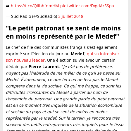
➡️
https://t.co/QiibhfnmHM
pic.twitter.com/FvgdAr5Spa
— Sud Radio (@SudRadio)
3 juillet 2018
"Le petit patronat se sent de moins
en moins représenté par le Medef"
Le chef de file des communistes français s’est également
exprimé sur l’élection du jour au
Medef
,
qui va introniser
son nouveau leader
. Une élection suivie avec un certain
dédain par
Pierre Laurent
. "
Je n’ai pas de préférence,
n’ayant pas l’habitude de me mêler de ce qu’il se passe au
Medef. Évidemment, ce que fera ou ne fera pas le Medef
comptera dans la vie sociale. Ce qui me frappe, ce sont les
difficultés croissantes du Medef à parler au nom de
l’ensemble du patronat. Une grande partie du petit patronat
est en ce moment très inquiète de la situation économique
et sociale du pays et qui se sent de moins en moins
représentée par le Medef. Sur le terrain, je rencontre très
souvent des petits entrepreneurs très inquiets pour le tissu
économique territorial et qui se sentent très éloignés de