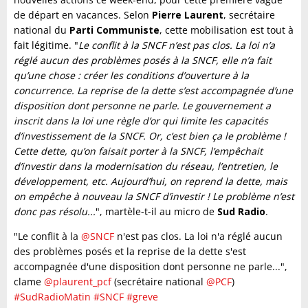
de départ en vacances. Selon
Pierre Laurent
, secrétaire
national du
Parti Communiste
, cette mobilisation est tout à
fait légitime. "
Le conflit à la SNCF n’est pas clos. La loi n’a
réglé aucun des problèmes posés à la SNCF, elle n’a fait
qu’une chose : créer les conditions d’ouverture à la
concurrence. La reprise de la dette s’est accompagnée d’une
disposition dont personne ne parle. Le gouvernement a
inscrit dans la loi une règle d’or qui limite les capacités
d’investissement de la SNCF. Or, c’est bien ça le problème !
Cette dette, qu’on faisait porter à la SNCF, l’empêchait
d’investir dans la modernisation du réseau, l’entretien, le
développement, etc. Aujourd’hui, on reprend la dette, mais
on empêche à nouveau la SNCF d’investir ! Le problème n’est
donc pas résolu...
", martèle-t-il au micro de
Sud Radio
.
"Le conflit à la
@SNCF
n'est pas clos. La loi n'a réglé aucun
des problèmes posés et la reprise de la dette s'est
accompagnée d'une disposition dont personne ne parle...",
clame
@plaurent_pcf
(secrétaire national
@PCF
)
#SudRadioMatin
#SNCF
#greve