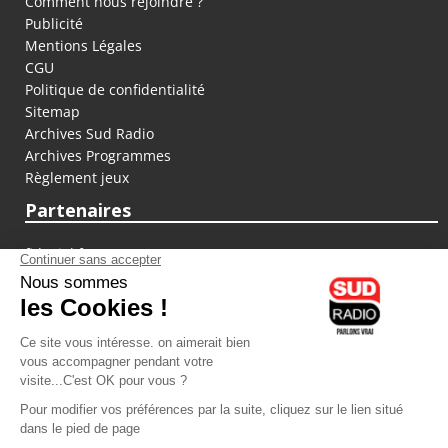
Comment nous rejoindre ?
Publicité
Mentions Légales
CGU
Politique de confidentialité
Sitemap
Archives Sud Radio
Archives Programmes
Règlement jeux
Partenaires
fiducial.fr
lyoncapitale.fr
olympique-et-lyonnais.com
L'application Iphone / Android
Téléchargez l'application
Les cookies