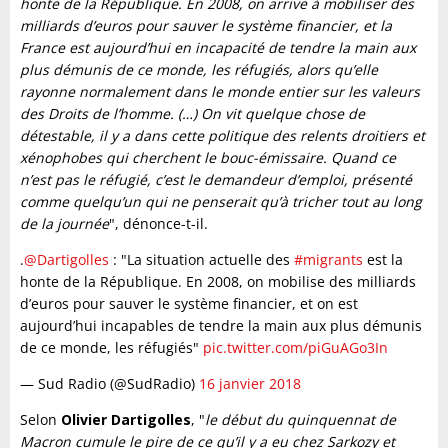
honte de la République. En 2008, on arrive à mobiliser des
milliards d’euros pour sauver le système financier, et la
France est aujourd’hui en incapacité de tendre la main aux
plus démunis de ce monde, les réfugiés, alors qu’elle
rayonne normalement dans le monde entier sur les valeurs
des Droits de l’homme. (…) On vit quelque chose de
détestable, il y a dans cette politique des relents droitiers et
xénophobes qui cherchent le bouc-émissaire. Quand ce
n’est pas le réfugié, c’est le demandeur d’emploi, présenté
comme quelqu’un qui ne penserait qu’à tricher tout au long
de la journée
", dénonce-t-il.
.
@Dartigolles
: "La situation actuelle des
#migrants
est la
honte de la République. En 2008, on mobilise des milliards
d’euros pour sauver le système financier, et on est
aujourd’hui incapables de tendre la main aux plus démunis
de ce monde, les réfugiés"
pic.twitter.com/piGuAGo3In
— Sud Radio (@SudRadio)
16 janvier 2018
Selon
Olivier Dartigolles
, "
le début du quinquennat de
Macron cumule le pire de ce qu’il y a eu chez Sarkozy et