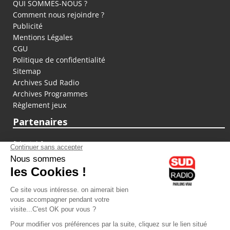
QUI SOMMES-NOUS ?
Comment nous rejoindre ?
Publicité
Mentions Légales
CGU
Politique de confidentialité
Sitemap
Archives Sud Radio
Archives Programmes
Règlement jeux
Partenaires
fiducial.fr
lyoncapitale.fr
olympique-et-lyonnais.com
L'application Iphone / Android
Téléchargez l'application