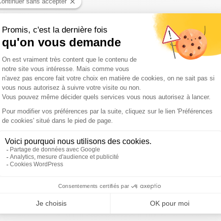
ndat d'Emmanuel Macron, Alain Juppé a répété à plusieurs
dans l'arène des joutes politiques"
, même s'il entend bien
regard sur les grands sujets nationaux. Comme celui du
a Cour des comptes qui a fustigé des budgets
"insincères"
 François Hollande.
stre.
Un déficit budgétaire se paie par de l’endettement et
gereux. Tout ceci fragilise notre souveraineté. Il faut
 avons franchi le seuil de tolérance du prélèvement
36 solutions."
ie, a déjà averti que des efforts devront être faits à tous
rtir que les collectivités territoriales ont déjà entamé des
période récente, le niveau d’administration publique qui a
ctivités territoriales. On nous a prélevé, depuis 2014, près
iards d’économies. Il faut que tout le monde s’y mette et