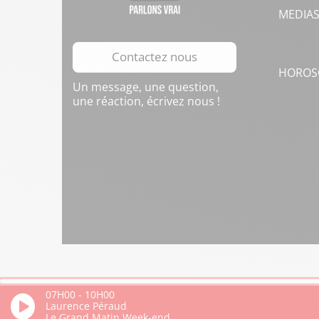
MEDIA
Contactez nous
HOROS
Un message, une question,
une réaction, écrivez nous !
07H00
-
10H00
Laurence Péraud
Le Grand Matin Week-end