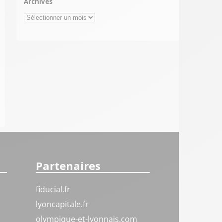
Archives
Archives
Partenaires
fiducial.fr
lyoncapitale.fr
olympique-et-lyonnais.com