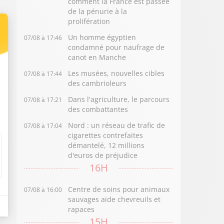
comment la France est passée
de la pénurie à la
prolifération
Un homme égyptien
07/08 à 17:46
condamné pour naufrage de
canot en Manche
Les musées, nouvelles cibles
07/08 à 17:44
des cambrioleurs
Dans l'agriculture, le parcours
07/08 à 17:21
des combattantes
Nord : un réseau de trafic de
07/08 à 17:04
cigarettes contrefaites
démantelé, 12 millions
d'euros de préjudice
16H
Centre de soins pour animaux
07/08 à 16:00
sauvages aide chevreuils et
rapaces
15H