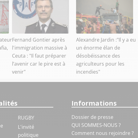
ateur
Fernand Gontier après
Alexandre Jardin :"Il y a eu
fia,
l'immigration massive à
un énorme élan de
Ceuta : "Il faut préparer
désobéissance des
l’avenir car le pire est à
agriculteurs pour les
venir"
incendies"
lités
Informations
Dossier de presse
RUGBY
QUI SOMMES-NOUS ?
ue
L'invité
Comment nous rejoindre ?
politique