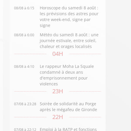
Horoscope du samedi 8 août :
08/08 à 6:15
les prévisions des astres pour
votre week-end, signe par
signe
Météo du samedi 8 août : une
08/08 à 6:00
journée estivale, entre soleil,
chaleur et orages localisés
04H
Le rappeur Moha La Squale
08/08 à 4:10
condamné à deux ans
d'emprisonnement pour
violences
23H
Soirée de solidarité au Porge
07/08 à 23:28
après le mégafeu de Gironde
22H
Emploi à la RATP et fonctions
07/08 à 22:12