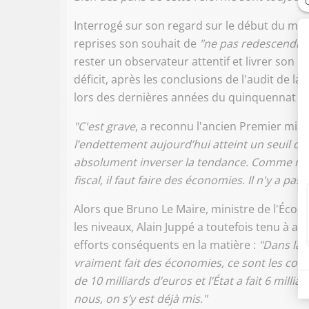
Interrogé sur son regard sur le début du ma
reprises son souhait de
"ne pas redescendre 
rester un observateur attentif et livrer son 
déficit, après les conclusions de l'audit de l
lors des dernières années du quinquennat de
"C'est grave
, a reconnu l'ancien Premier mini
l’endettement aujourd’hui atteint un seuil dan
absolument inverser la tendance. Comme nous
fiscal, il faut faire des économies. Il n'y a pas 
Alors que Bruno Le Maire, ministre de l'Économ
les niveaux, Alain Juppé a toutefois tenu à ave
efforts conséquents en la matière :
"Dans la 
vraiment fait des économies, ce sont les colle
de 10 milliards d’euros et l’État a fait 6 mill
nous, on s’y est déjà mis."