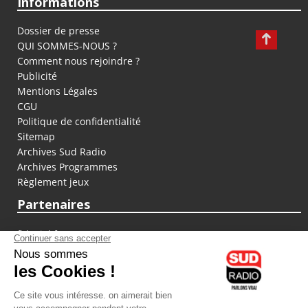
Informations
Dossier de presse
QUI SOMMES-NOUS ?
Comment nous rejoindre ?
Publicité
Mentions Légales
CGU
Politique de confidentialité
Sitemap
Archives Sud Radio
Archives Programmes
Règlement jeux
Partenaires
fiducial.fr
lyoncapitale.fr
olympique-et-lyonnais.com
L'application Iphone / Android