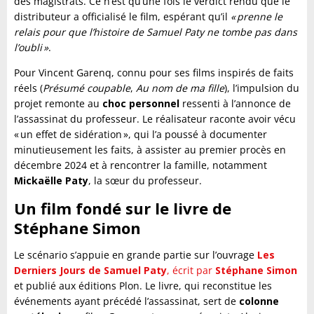
des magistrats. Ce n’est qu’une fois le verdict rendu que le
distributeur a officialisé le film, espérant qu’il
« prenne le
relais pour que l’histoire de Samuel Paty ne tombe pas dans
l’oubli »
.
Pour Vincent Garenq, connu pour ses films inspirés de faits
réels (
Présumé coupable
,
Au nom de ma fille
), l’impulsion du
projet remonte au
choc personnel
ressenti à l’annonce de
l’assassinat du professeur. Le réalisateur raconte avoir vécu
« un effet de sidération », qui l’a poussé à documenter
minutieusement les faits, à assister au premier procès en
décembre 2024 et à rencontrer la famille, notamment
Mickaëlle Paty
, la sœur du professeur.
Un film fondé sur le livre de
Stéphane Simon
Le scénario s’appuie en grande partie sur l’ouvrage
Les
Derniers Jours de Samuel Paty
, écrit par
Stéphane Simon
et publié aux éditions Plon. Le livre, qui reconstitue les
événements ayant précédé l’assassinat, sert de
colonne