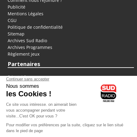
Comment nous rejoindre ?
Publicité
Mentions Légales
CGU
Politique de confidentialité
Sitemap
Archives Sud Radio
Archives Programmes
Règlement jeux
Partenaires
fiducial.fr
lyoncapitale.fr
olympique-et-lyonnais.com
L'application Iphone / Android
Téléchargez l'application
Les cookies