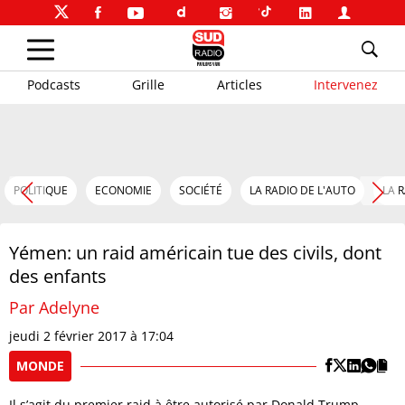
Podcasts
Grille
Articles
Intervenez
POLITIQUE
ECONOMIE
SOCIÉTÉ
LA RADIO DE L'AUTO
LA 
Yémen: un raid américain tue des civils, dont
des enfants
Par Adelyne
jeudi 2 février 2017 à 17:04
MONDE
Il s’agit du premier raid à être autorisé par Donald Trump.