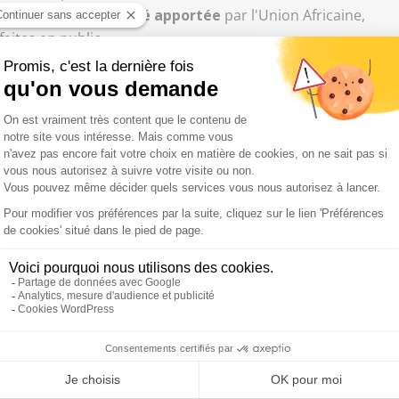
où
aucune aide n'a été apportée
par l'Union Africaine,
aites en public.
à rétablir "la souveraineté financière" de l’Afrique,
nq principaux contributeurs financiers
du continent
ibye et le Nigeria. Toutefois, hormis ces pays, l'économie est
 notamment en comptant sur l'Union européenne.
 décisions promises ont été exécutées
. Une situation
aient voire changer grâce à la sud-africaine, comme elle
 payés sans travailler, inefficacité de la Commission,
 opéré
, et bien d'autres encore, tandis que Mme Dlamini-
e occasion ratée pour la femme de marquer l'histoire