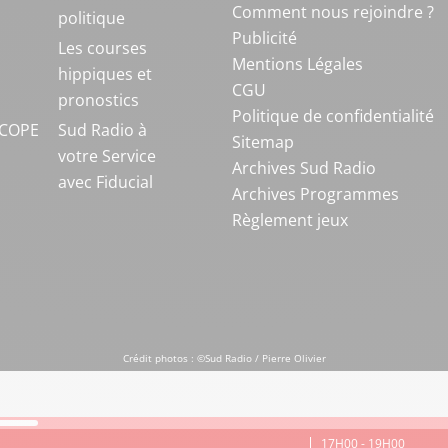
Comment nous rejoindre ?
politique
Publicité
S
Les courses
Mentions Légales
hippiques et
CGU
pronostics
Politique de confidentialité
COPE
Sud Radio à
Sitemap
votre Service
Archives Sud Radio
avec Fiducial
Archives Programmes
Règlement jeux
Crédit photos : ©Sud Radio / Pierre Olivier
17H00 - 19H00