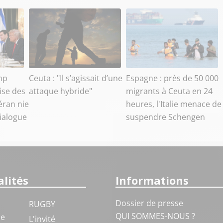
mp
Ceuta : "Il s’agissait d’une
Espagne : près de 50 000
ise des
attaque hybride"
migrants à Ceuta en 24
éran nie
heures, l'Italie menace de
dialogue
suspendre Schengen
lités
Informations
Dossier de presse
RUGBY
QUI SOMMES-NOUS ?
ue
L'invité