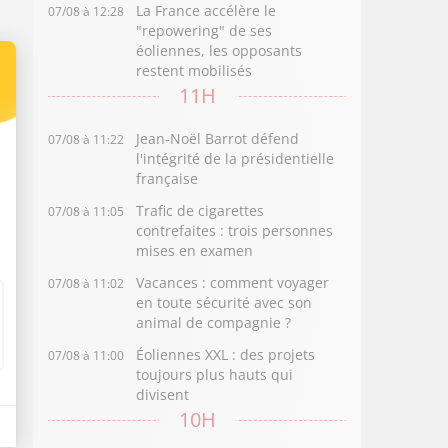
La France accélère le
07/08 à 12:28
"repowering" de ses
éoliennes, les opposants
restent mobilisés
11H
Jean-Noël Barrot défend
07/08 à 11:22
l'intégrité de la présidentielle
française
Trafic de cigarettes
07/08 à 11:05
contrefaites : trois personnes
mises en examen
Vacances : comment voyager
07/08 à 11:02
en toute sécurité avec son
animal de compagnie ?
Éoliennes XXL : des projets
07/08 à 11:00
toujours plus hauts qui
divisent
10H