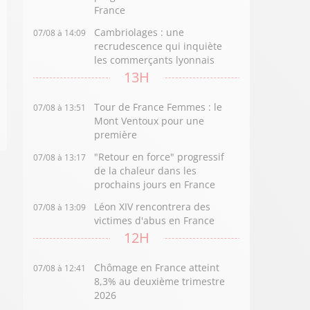
France
Cambriolages : une
07/08 à 14:09
recrudescence qui inquiète
les commerçants lyonnais
13H
Tour de France Femmes : le
07/08 à 13:51
Mont Ventoux pour une
première
"Retour en force" progressif
07/08 à 13:17
de la chaleur dans les
prochains jours en France
Léon XIV rencontrera des
07/08 à 13:09
victimes d'abus en France
12H
Chômage en France atteint
07/08 à 12:41
8,3% au deuxième trimestre
2026