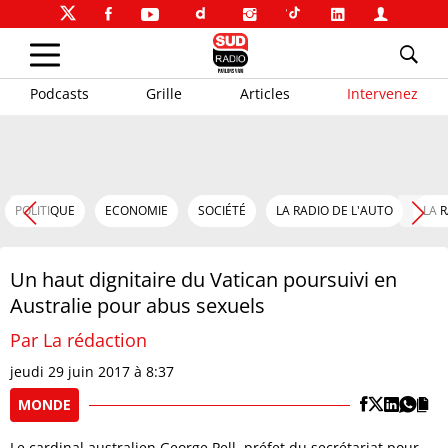
Podcasts
Grille
Articles
Intervenez
POLITIQUE
ECONOMIE
SOCIÉTÉ
LA RADIO DE L'AUTO
LA 
Un haut dignitaire du Vatican poursuivi en
Australie pour abus sexuels
Par La rédaction
jeudi 29 juin 2017 à 8:37
MONDE
Le cardinal australien George Pell, préfet du secrétariat pour