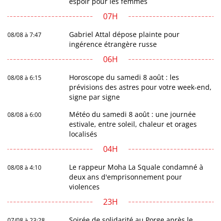
espoir pour les femmes
07H
Gabriel Attal dépose plainte pour
08/08 à 7:47
ingérence étrangère russe
06H
Horoscope du samedi 8 août : les
08/08 à 6:15
prévisions des astres pour votre week-end,
signe par signe
Météo du samedi 8 août : une journée
08/08 à 6:00
estivale, entre soleil, chaleur et orages
localisés
04H
Le rappeur Moha La Squale condamné à
08/08 à 4:10
deux ans d'emprisonnement pour
violences
23H
Soirée de solidarité au Porge après le
07/08 à 23:28