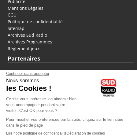
Publicité
Mentions Légales
CGU
Politique de confidentialité
Sitemap
Archives Sud Radio
Archives Programmes
Règlement jeux
Partenaires
fiducial.fr
lyoncapitale.fr
olympique-et-lyonnais.com
L'application Iphone / Android
Téléchargez l'application
Les cookies