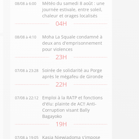
Météo du samedi 8 août : une
08/08 à 6:00
journée estivale, entre soleil,
chaleur et orages localisés
04H
Moha La Squale condamné à
08/08 à 4:10
deux ans d'emprisonnement
pour violences
23H
Soirée de solidarité au Porge
07/08 à 23:28
après le mégafeu de Gironde
22H
Emploi à la RATP et fonctions
07/08 à 22:12
d'élu: plainte de AC!! Anti-
Corruption visant Bally
Bagayoko
19H
Kasia Niewiadoma s'impose
07/08 à 19:05