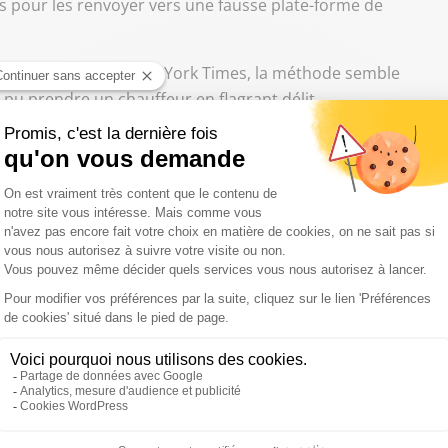
es pour les renvoyer vers une fausse plate-forme de
omme l’explique le New-York Times, la méthode semble
is pu prendre un chauffeur en flagrant délit.
uridique de la firme
uniqué que cet outil était utilisé dans les villes où il
l était de protéger les chauffeurs contre des concurrents
ur les gêner, plutôt que pour réserver des courses
ateurs frauduleux qui violent les termes de service, que
hysiquement aux chauffeurs, des concurrents voulant
ui s'allient avec les autorités pour des opérations
 indiqué un porte-parole d'
Uber
.
iel était surtout utilisé dans des endroits où les