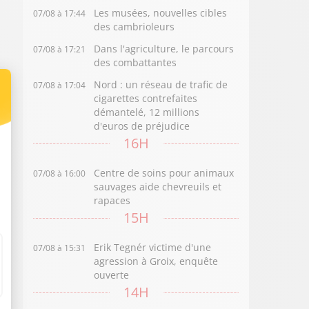
Les musées, nouvelles cibles
07/08 à 17:44
des cambrioleurs
Dans l'agriculture, le parcours
07/08 à 17:21
des combattantes
Nord : un réseau de trafic de
07/08 à 17:04
cigarettes contrefaites
démantelé, 12 millions
d'euros de préjudice
16H
Centre de soins pour animaux
07/08 à 16:00
sauvages aide chevreuils et
rapaces
15H
Erik Tegnér victime d'une
07/08 à 15:31
agression à Groix, enquête
ouverte
14H