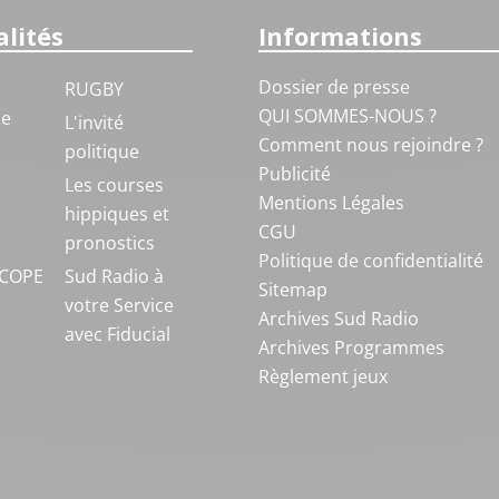
lités
Informations
Dossier de presse
RUGBY
QUI SOMMES-NOUS ?
ue
L'invité
Comment nous rejoindre ?
politique
Publicité
S
Les courses
Mentions Légales
hippiques et
CGU
pronostics
Politique de confidentialité
COPE
Sud Radio à
Sitemap
votre Service
Archives Sud Radio
avec Fiducial
Archives Programmes
Règlement jeux