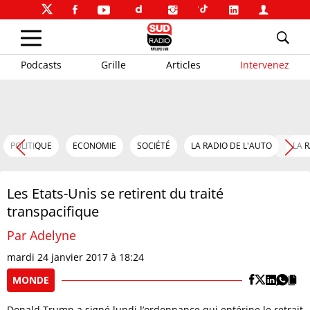
Podcasts
Grille
Articles
Intervenez
POLITIQUE
ECONOMIE
SOCIÉTÉ
LA RADIO DE L'AUTO
LA 
Les Etats-Unis se retirent du traité
transpacifique
Par Adelyne
mardi 24 janvier 2017 à 18:24
MONDE
Donald Trump a signé lundi l’ordonnance qui entérine le retrait