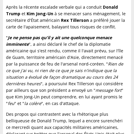
Après la récente escalade verbale qui a conduit
Donald
Trump
et
Kim Jong-Un
à se menacer sans ménagement, le
secrétaire d'État américain
Rex Tillerson
a préféré jouer la
carte de l'apaisement, balayant tous risques de conflit.
"
Je ne pense pas qu'il y ait une quelconque menace
imminente
", a ainsi déclaré le chef de la diplomatie
américaine qui s'est rendu, comme il l'avait prévu, sur l'île
de Guam, territoire américain d'Asie, directement menacé
par la puissance de feu de l'arsenal nord-coréen. "
Rien de
ce que j'ai vu, ni rien de ce que je sais n'indique que la
situation a évolué de façon dramatique au cours des 24
dernières heures
", a poursuivi Rex Tillerson qui considère
par ailleurs que son président a envoyé un "
message fort
"
que Kim Jong-Un peut comprendre, en lui ayant promis le
"
feu
" et "
la colère
", en cas d'attaque.
Des propos qui contrastent avec la rhétorique plus
belliqueuse de Donald Trump, lequel a encore surenchéri
ce mercredi quant aux capacités militaires américaines,
déclarant sur twitter que l'arsenal des États-Unis était plus