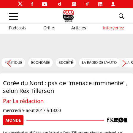
Podcasts
Grille
Articles
Intervenez
POLITIQUE
ECONOMIE
SOCIÉTÉ
LA RADIO DE L'AUTO
LA 
Corée du Nord : pas de "menace imminente",
selon Rex Tillerson
Par La rédaction
mercredi 9 août 2017 à 13:00
MONDE
Le secrétaire d'État américain Rex Tillerson s'est exprimé ce