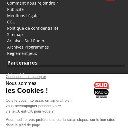
Comment nous rejoindre ?
Publicité
Mentions Légales
CGU
Politique de confidentialité
Sitemap
Archives Sud Radio
Archives Programmes
Règlement jeux
Partenaires
fiducial.fr
lyoncapitale.fr
olympique-et-lyonnais.com
L'application Iphone / Android
Téléchargez l'application