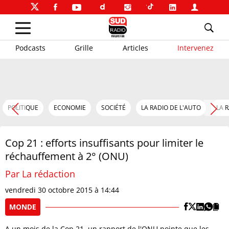
Podcasts
Grille
Articles
Intervenez
POLITIQUE
ECONOMIE
SOCIÉTÉ
LA RADIO DE L'AUTO
LA 
Cop 21 : efforts insuffisants pour limiter le
réchauffement à 2° (ONU)
Par La rédaction
vendredi 30 octobre 2015 à 14:44
MONDE
A un mois de la Cop 21, un rapport de l'ONU pointe que les