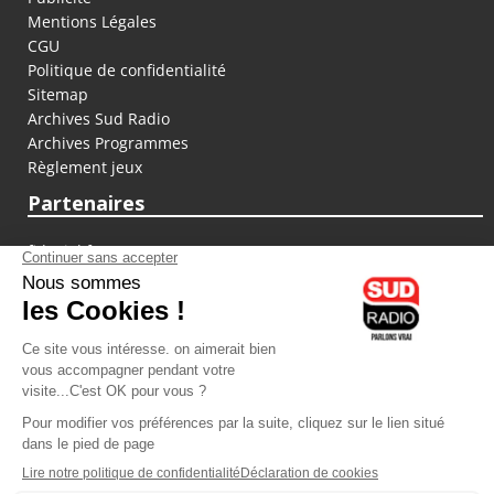
Mentions Légales
CGU
Politique de confidentialité
Sitemap
Archives Sud Radio
Archives Programmes
Règlement jeux
Partenaires
fiducial.fr
lyoncapitale.fr
olympique-et-lyonnais.com
L'application Iphone / Android
Téléchargez l'application
Les cookies