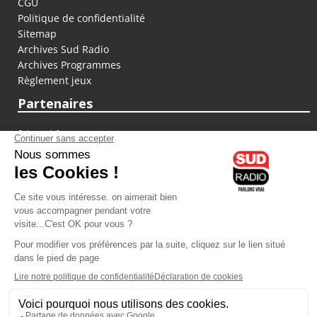
CGU
Politique de confidentialité
Sitemap
Archives Sud Radio
Archives Programmes
Règlement jeux
Partenaires
fiducial.fr
lyoncapitale.fr
olympique-et-lyonnais.com
L'application Iphone / Android
Téléchargez l'application
Les cookies
Gestion des cookies