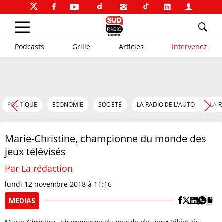
Podcasts
Grille
Articles
Intervenez
POLITIQUE
ECONOMIE
SOCIÉTÉ
LA RADIO DE L'AUTO
LA 
Marie-Christine, championne du monde des
jeux télévisés
Par La rédaction
lundi 12 novembre 2018 à 11:16
MEDIAS
Marie-Christine, championne du monde des jeux télévisés,