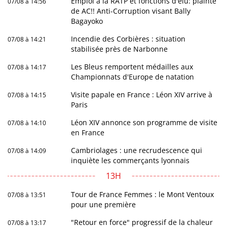
Emploi à la RATP et fonctions d'élu: plainte
07/08 à 14:56
de AC!! Anti-Corruption visant Bally
Bagayoko
Incendie des Corbières : situation
07/08 à 14:21
stabilisée près de Narbonne
Les Bleus remportent médailles aux
07/08 à 14:17
Championnats d'Europe de natation
Visite papale en France : Léon XIV arrive à
07/08 à 14:15
Paris
Léon XIV annonce son programme de visite
07/08 à 14:10
en France
Cambriolages : une recrudescence qui
07/08 à 14:09
inquiète les commerçants lyonnais
13H
Tour de France Femmes : le Mont Ventoux
07/08 à 13:51
pour une première
"Retour en force" progressif de la chaleur
07/08 à 13:17