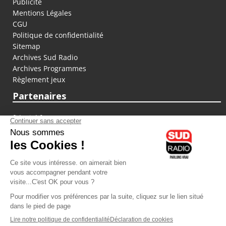
Publicité
Mentions Légales
CGU
Politique de confidentialité
Sitemap
Archives Sud Radio
Archives Programmes
Règlement jeux
Partenaires
fiducial.fr
lyoncapitale.fr
olympique-et-lyonnais.com
L'application Iphone / Android
Téléchargez l'application
Les cookies