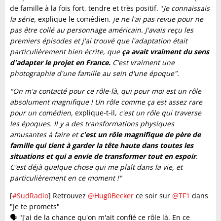
de famille à la fois fort, tendre et très positif. "
Je connaissais
la série,
explique le comédien,
je ne l'ai pas revue pour ne
pas être collé au personnage américain. J'avais reçu les
premiers épisodes et j'ai trouvé que l'adaptation était
particulièrement bien écrite, que
ça avait vraiment du sens
d'adapter le projet en France.
C'est vraiment une
photographie d'une famille au sein d'une époque".
"On m'a contacté pour ce rôle-là, qui pour moi est un rôle
absolument magnifique ! Un rôle comme ça est assez rare
pour un comédien,
explique-t-il,
c'est un rôle qui traverse
les époques. Il y a des transformations physiques
amusantes à faire et
c'est un rôle magnifique de père de
famille qui tient à garder la tête haute dans toutes les
situations et qui a envie de transformer tout en espoir
.
C'est déjà quelque chose qui me plaît dans la vie, et
particulièrement en ce moment !"
[
#SudRadio
] Retrouvez
@Hug0Becker
ce soir sur
@TF1
dans
"Je te promets"
🗣️ "J'ai de la chance qu'on m'ait confié ce rôle là. En ce