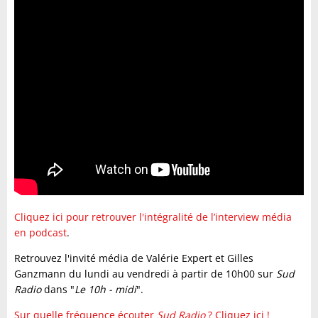
Cliquez ici pour retrouver l'intégralité de l’interview média
en podcast
.
Retrouvez l'invité média de Valérie Expert et Gilles
Ganzmann du lundi au vendredi à partir de 10h00 sur
Sud
Radio
dans "
Le 10h - midi
".
Sur quelle fréquence écouter
Sud Radio
? Cliquez ici !