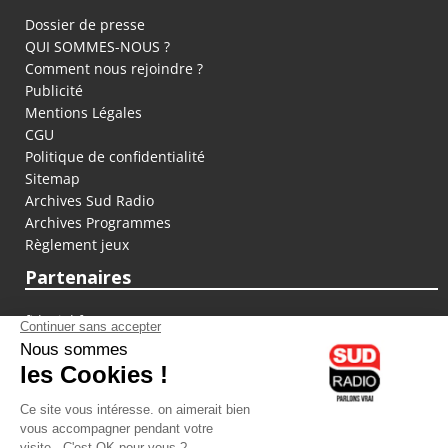
Dossier de presse
QUI SOMMES-NOUS ?
Comment nous rejoindre ?
Publicité
Mentions Légales
CGU
Politique de confidentialité
Sitemap
Archives Sud Radio
Archives Programmes
Règlement jeux
Partenaires
fiducial.fr
lyoncapitale.fr
olympique-et-lyonnais.com
L'application Iphone / Android