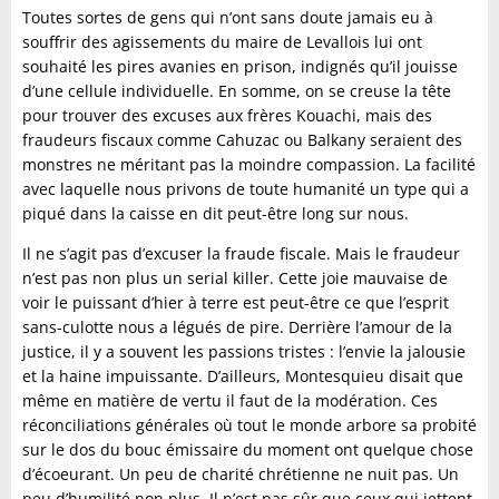
Toutes sortes de gens qui n’ont sans doute jamais eu à
souffrir des agissements du maire de Levallois lui ont
souhaité les pires avanies en prison, indignés qu’il jouisse
d’une cellule individuelle. En somme, on se creuse la tête
pour trouver des excuses aux frères Kouachi, mais des
fraudeurs fiscaux comme Cahuzac ou Balkany seraient des
monstres ne méritant pas la moindre compassion. La facilité
avec laquelle nous privons de toute humanité un type qui a
piqué dans la caisse en dit peut-être long sur nous.
Il ne s’agit pas d’excuser la fraude fiscale. Mais le fraudeur
n’est pas non plus un serial killer. Cette joie mauvaise de
voir le puissant d’hier à terre est peut-être ce que l’esprit
sans-culotte nous a légués de pire. Derrière l’amour de la
justice, il y a souvent les passions tristes : l’envie la jalousie
et la haine impuissante. D’ailleurs, Montesquieu disait que
même en matière de vertu il faut de la modération. Ces
réconciliations générales où tout le monde arbore sa probité
sur le dos du bouc émissaire du moment ont quelque chose
d’écoeurant. Un peu de charité chrétienne ne nuit pas. Un
peu d’humilité non plus. Il n’est pas sûr que ceux qui jettent