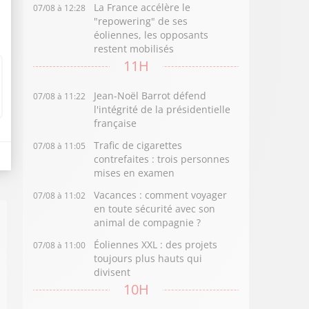
La France accélère le
07/08 à 12:28
"repowering" de ses
éoliennes, les opposants
restent mobilisés
11H
Jean-Noël Barrot défend
07/08 à 11:22
l'intégrité de la présidentielle
française
Trafic de cigarettes
07/08 à 11:05
contrefaites : trois personnes
mises en examen
Vacances : comment voyager
07/08 à 11:02
en toute sécurité avec son
animal de compagnie ?
Éoliennes XXL : des projets
07/08 à 11:00
toujours plus hauts qui
divisent
10H