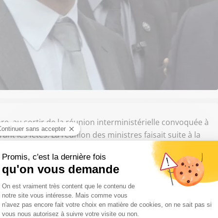
e, au sortir de la réunion interministérielle convoquée à
nt les fêtes. La réunion des ministres faisait suite à la
 le territoire, à Nantes, après Dijon et Joué-les-Tours. Le
ugmenté. "
200 à 300 militaires
" supplémentaires seront
récisé le chef du gouvernement.
ivre Sud Radio