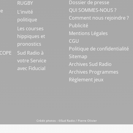
Dossier de presse
RUGBY
QUI SOMMES-NOUS ?
ue
L'invité
Comment nous rejoindre ?
politique
Publicité
S
Les courses
Mentions Légales
hippiques et
CGU
pronostics
Politique de confidentialité
COPE
Sud Radio à
Sitemap
votre Service
Archives Sud Radio
avec Fiducial
Archives Programmes
Règlement jeux
Crédit photos : ©Sud Radio / Pierre Olivier