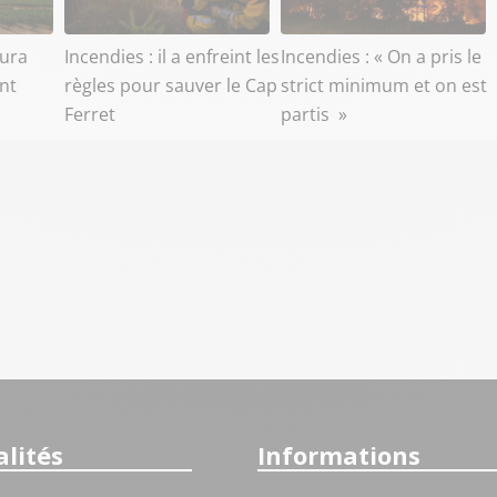
aura
Incendies : il a enfreint les
Incendies : « On a pris le
ant
règles pour sauver le Cap
strict minimum et on est
Ferret
partis »
lités
Informations