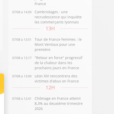
France
Cambriolages : une
07/08 à 14:09
recrudescence qui inquiète
les commerçants lyonnais
13H
Tour de France Femmes : le
07/08 à 13:51
Mont Ventoux pour une
première
"Retour en force" progressif
07/08 à 13:17
de la chaleur dans les
prochains jours en France
Léon XIV rencontrera des
07/08 à 13:09
victimes d'abus en France
12H
Chômage en France atteint
07/08 à 12:41
8,3% au deuxième trimestre
2026