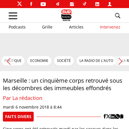
Podcasts
Grille
Articles
Intervenez
POLITIQUE
ECONOMIE
SOCIÉTÉ
LA RADIO DE L'AUTO
LA 
Marseille : un cinquième corps retrouvé sous
les décombres des immeubles effondrés
Par La rédaction
mardi 6 novembre 2018 à 8:44
FAITS DIVERS
Cinq corps ont été retrouvés mardi par les secours dans les