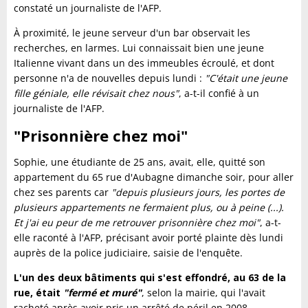
constaté un journaliste de l'AFP.
À proximité, le jeune serveur d'un bar observait les
recherches, en larmes. Lui connaissait bien une jeune
Italienne vivant dans un des immeubles écroulé, et dont
personne n'a de nouvelles depuis lundi :
"C'était une jeune
fille géniale, elle révisait chez nous"
, a-t-il confié à un
journaliste de l'AFP.
"Prisonnière chez moi"
Sophie, une étudiante de 25 ans, avait, elle, quitté son
appartement du 65 rue d'Aubagne dimanche soir, pour aller
chez ses parents car
"depuis plusieurs jours, les portes de
plusieurs appartements ne fermaient plus, ou à peine (...).
Et j'ai eu peur de me retrouver prisonnière chez moi"
, a-t-
elle raconté à l'AFP, précisant avoir porté plainte dès lundi
auprès de la police judiciaire, saisie de l'enquête.
L'un des deux bâtiments qui s'est effondré, au 63 de la
rue, était
"fermé et muré"
, selon la mairie, qui l'avait
racheté après avoir pris un arrêté de péril en 2008.