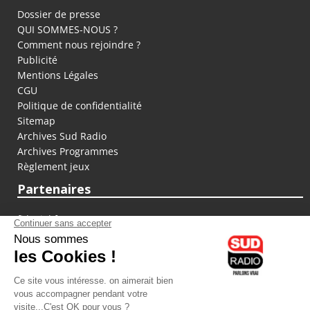
Dossier de presse
QUI SOMMES-NOUS ?
Comment nous rejoindre ?
Publicité
Mentions Légales
CGU
Politique de confidentialité
Sitemap
Archives Sud Radio
Archives Programmes
Règlement jeux
Partenaires
fiducial.fr
lyoncapitale.fr
olympique-et-lyonnais.com
L'application Iphone / Android