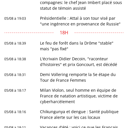
compagnes: le chef Jean Imbert placé sous
statut de témoin assisté
Présidentielle : Attal à son tour visé par
05/08 à 19:03
"une ingérence en provenance de Russie"
18H
Le feu de forêt dans la Drôme "stable"
05/08 à 18:39
mais "pas fixé"
L'écrivain Didier Decoin, "raconteur
05/08 à 18:38
d'histoires" et prix Goncourt, est décédé
Demi Vollering remporte la 5e étape du
05/08 à 18:31
Tour de France Femmes
Milan Violon, seul homme en équipe de
05/08 à 18:17
France de natation artistique, victime de
cyberharcèlement
Chikungunya et dengue : Santé publique
05/08 à 18:16
France alerte sur les cas locaux
Vacances d'été : voici ce que les Français
05/08 à 18:11