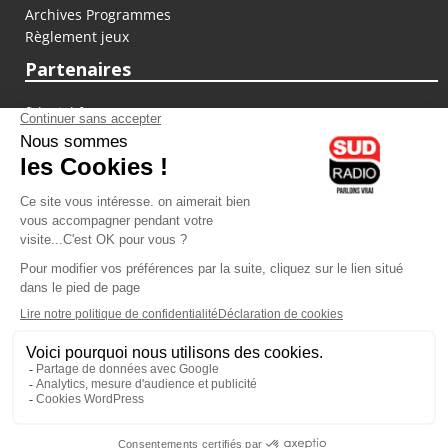
Archives Programmes
Règlement jeux
Partenaires
fiducial.fr
lyoncapitale.fr
olympique-et-lyonnais.com
L'application Iphone / Android
Téléchargez l'application
Les cookies
Gestion des cookies
Crédit photos : ©Sud Radio / Pierre Olivier