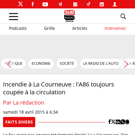
Podcasts
Grille
Articles
Intervenez
POLITIQUE
ECONOMIE
SOCIÉTÉ
LA RADIO DE L'AUTO
LA 
Incendie à La Courneuve : l'A86 toujours
coupée à la circulation
Par La rédaction
samedi 18 avril 2015 à 6:34
FAITS DIVERS
Le feu n'est pas encore totalement éteint à La Courneuve. Des