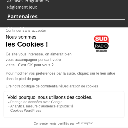
Archives Programmes
Règlement jeux
Partenaires
fiducial.fr
lyoncapitale.fr
olympique-et-lyonnais.com
L'application Iphone / Android
Téléchargez l'application
Les cookies
Gestion des cookies
Crédit photos : ©Sud Radio / Pierre Olivier
15H00
-
15H30