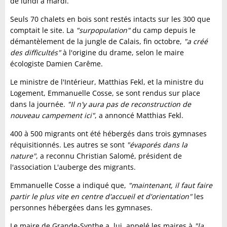
de lundi à mardi.
Seuls 70 chalets en bois sont restés intacts sur les 300 que
comptait le site. La
"surpopulation"
du camp depuis le
démantèlement de la jungle de Calais, fin octobre,
"a créé
des difficultés"
à l'origine du drame, selon le maire
écologiste Damien Carême.
Le ministre de l'Intérieur, Matthias Fekl, et la ministre du
Logement, Emmanuelle Cosse, se sont rendus sur place
dans la journée.
"Il n'y aura pas de reconstruction de
nouveau campement ici"
, a annoncé Matthias Fekl.
400 à 500 migrants ont été hébergés dans trois gymnases
réquisitionnés. Les autres se sont
"évaporés dans la
nature"
, a reconnu Christian Salomé, président de
l'association L'auberge des migrants.
Emmanuelle Cosse a indiqué que,
"maintenant, il faut faire
partir le plus vite en centre d'accueil et d'orientation"
les
personnes hébergées dans les gymnases.
Le maire de Grande-Synthe a, lui, appelé les maires à
"la