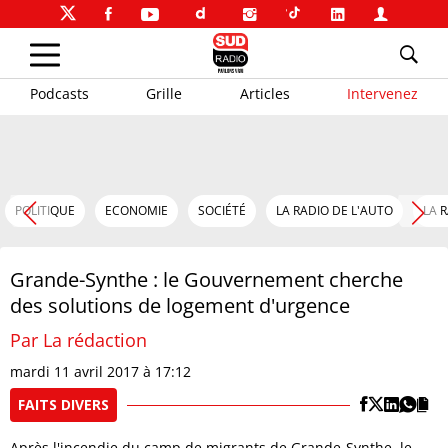
Podcasts
Grille
Articles
Intervenez
POLITIQUE
ECONOMIE
SOCIÉTÉ
LA RADIO DE L'AUTO
LA 
Grande-Synthe : le Gouvernement cherche
des solutions de logement d'urgence
Par La rédaction
mardi 11 avril 2017 à 17:12
FAITS DIVERS
Après l'incendie du camp de migrants de Grande-Synthe, le