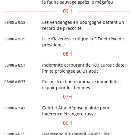
la faune sauvage après le mégafeu
09H
Les vendanges en Bourgogne battent un
08/08 à 9:58
record de précocité
Lise Klaveness critique la FIFA et rêve de
08/08 à 9:35
présidence
08H
Indemnité carburant de 100 euros : date
08/08 à 8:51
limite prolongée au 31 août
Reconstruction mammaire immédiate :
08/08 à 8:37
espoir pour les femmes
07H
Gabriel Attal dépose plainte pour
08/08 à 7:47
ingérence étrangère russe
06H
Horoscope du samedi 8 août : les
08/08 à 6:15