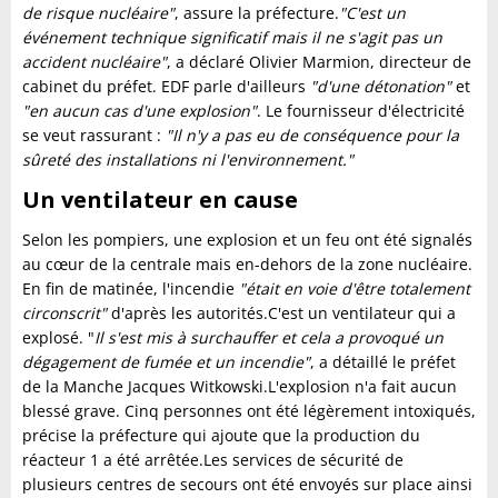
de risque nucléaire"
, assure la préfecture.
"C'est un
événement technique significatif mais il ne s'agit pas un
accident nucléaire"
, a déclaré Olivier Marmion, directeur de
cabinet du préfet. EDF parle d'ailleurs
"d'une détonation"
et
"en aucun cas d'une explosion"
. Le fournisseur d'électricité
se veut rassurant :
"Il n'y a pas eu de conséquence pour la
sûreté des installations ni l'environnement."
Un ventilateur en cause
Selon les pompiers, une explosion et un feu ont été signalés
au cœur de la centrale mais en-dehors de la zone nucléaire.
En fin de matinée, l'incendie
"était en voie d'être totalement
circonscrit"
d'après les autorités.C'est un ventilateur qui a
explosé. "
Il s'est mis à surchauffer et cela a provoqué un
dégagement de fumée et un incendie"
, a détaillé le préfet
de la Manche Jacques Witkowski.L'explosion n'a fait aucun
blessé grave. Cinq personnes ont été légèrement intoxiqués,
précise la préfecture qui ajoute que la production du
réacteur 1 a été arrêtée.Les services de sécurité de
plusieurs centres de secours ont été envoyés sur place ainsi