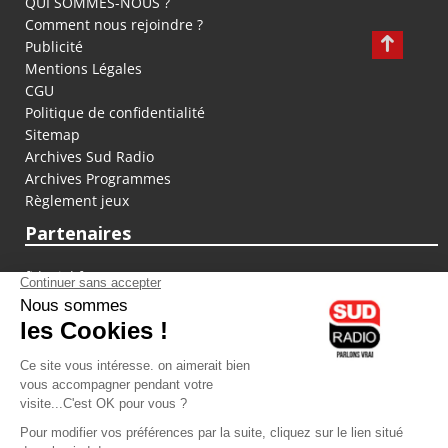
QUI SOMMES-NOUS ?
Comment nous rejoindre ?
Publicité
Mentions Légales
CGU
Politique de confidentialité
Sitemap
Archives Sud Radio
Archives Programmes
Règlement jeux
Partenaires
fiducial.fr
lyoncapitale.fr
olympique-et-lyonnais.com
L'application Iphone / Android
Téléchargez l'application