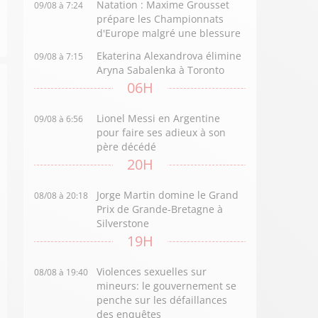
Natation : Maxime Grousset
09/08 à 7:24
prépare les Championnats
d'Europe malgré une blessure
Ekaterina Alexandrova élimine
09/08 à 7:15
Aryna Sabalenka à Toronto
06H
Lionel Messi en Argentine
09/08 à 6:56
pour faire ses adieux à son
père décédé
20H
Jorge Martin domine le Grand
08/08 à 20:18
Prix de Grande-Bretagne à
Silverstone
19H
Violences sexuelles sur
08/08 à 19:40
mineurs: le gouvernement se
penche sur les défaillances
des enquêtes