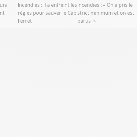
aura
Incendies : il a enfreint les
Incendies : « On a pris le
ant
règles pour sauver le Cap
strict minimum et on est
Ferret
partis »