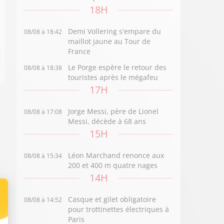
18H
Demi Vollering s'empare du
08/08 à 18:42
maillot jaune au Tour de
France
Le Porge espère le retour des
08/08 à 18:38
touristes après le mégafeu
17H
Jorge Messi, père de Lionel
08/08 à 17:08
Messi, décède à 68 ans
15H
Léon Marchand renonce aux
08/08 à 15:34
200 et 400 m quatre nages
14H
Casque et gilet obligatoire
08/08 à 14:52
pour trottinettes électriques à
Paris