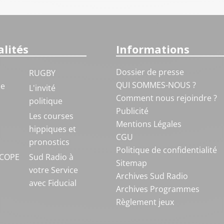
lités
Informations
Dossier de presse
RUGBY
QUI SOMMES-NOUS ?
ue
L'invité
Comment nous rejoindre ?
politique
Publicité
S
Les courses
Mentions Légales
hippiques et
CGU
pronostics
Politique de confidentialité
COPE
Sud Radio à
Sitemap
votre Service
Archives Sud Radio
avec Fiducial
Archives Programmes
Règlement jeux