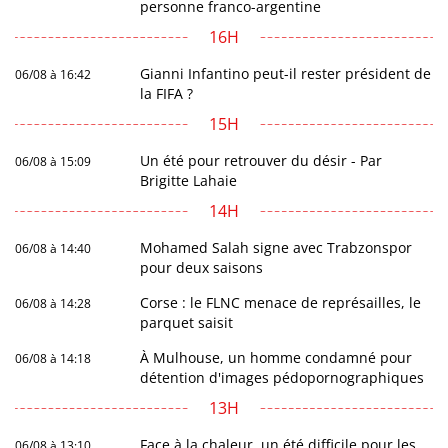
personne franco-argentine
16H
Gianni Infantino peut-il rester président de
06/08 à 16:42
la FIFA ?
15H
Un été pour retrouver du désir - Par
06/08 à 15:09
Brigitte Lahaie
14H
Mohamed Salah signe avec Trabzonspor
06/08 à 14:40
pour deux saisons
Corse : le FLNC menace de représailles, le
06/08 à 14:28
parquet saisit
À Mulhouse, un homme condamné pour
06/08 à 14:18
détention d'images pédopornographiques
13H
Face à la chaleur, un été difficile pour les
06/08 à 13:10