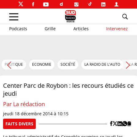
Podcasts
Grille
Articles
Intervenez
POLITIQUE
ECONOMIE
SOCIÉTÉ
LA RADIO DE L'AUTO
LA 
Center Parc de Roybon : les recours étudiés ce
jeudi
Par La rédaction
jeudi 18 décembre 2014 à 10:15
FAITS DIVERS
Le tribunal administratif de Grenoble examine ce jeudi les