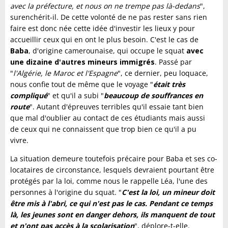
avec la préfecture, et nous on ne trempe pas là-dedans
",
surenchérit-il. De cette volonté de ne pas rester sans rien
faire est donc née cette idée d'investir les lieux y pour
accueillir ceux qui en ont le plus besoin. C'est le cas de
Baba
, d'origine camerounaise, qui occupe le squat
avec
une dizaine d'autres mineurs immigrés
. Passé par
"
l'Algérie, le Maroc et l'Espagne
", ce dernier, peu loquace,
nous confie tout de même que le voyage "
était très
compliqué
" et qu'il a subi "
beaucoup de souffrances en
route
". Autant d'épreuves terribles qu'il essaie tant bien
que mal d'oublier au contact de ces étudiants mais aussi
de ceux qui ne connaissent que trop bien ce qu'il a pu
vivre.
La situation demeure toutefois précaire pour Baba et ses co-
locataires de circonstance, lesquels devraient pourtant être
protégés par la loi, comme nous le rappelle Léa, l'une des
personnes à l'origine du squat. "
C'est la loi, un mineur doit
être mis à l'abri, ce qui n'est pas le cas. Pendant ce temps
là, les jeunes sont en danger dehors, ils manquent de tout
et n'ont pas accès à la scolarisation
", déplore-t-elle.