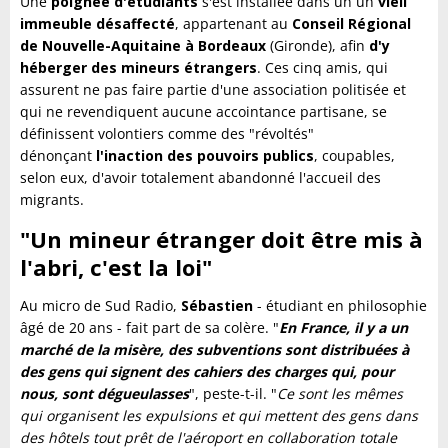
Une
poignée d'étudiants
s'est installée dans un un
vieil
immeuble désaffecté
, appartenant au
Conseil Régional
de Nouvelle-Aquitaine à Bordeaux
(Gironde), afin
d'y
héberger des mineurs étrangers
. Ces cinq amis, qui
assurent ne pas faire partie d'une association politisée et
qui ne revendiquent aucune accointance partisane, se
définissent volontiers comme des "révoltés"
dénonçant
l'inaction des pouvoirs publics
, coupables,
selon eux, d'avoir totalement abandonné l'accueil des
migrants.
"Un mineur étranger doit être mis à
l'abri, c'est la loi"
Au micro de Sud Radio,
Sébastien
- étudiant en philosophie
âgé de 20 ans - fait part de sa colère. "
En France, il y a un
marché de la misère, des subventions sont distribuées à
des gens qui signent des cahiers des charges qui, pour
nous, sont dégueulasses
", peste-t-il. "
Ce sont les mêmes
qui organisent les expulsions et qui mettent des gens dans
des hôtels tout prêt de l'aéroport en collaboration totale