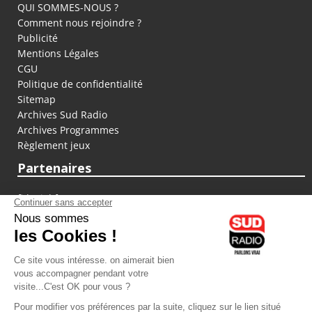
QUI SOMMES-NOUS ?
Comment nous rejoindre ?
Publicité
Mentions Légales
CGU
Politique de confidentialité
Sitemap
Archives Sud Radio
Archives Programmes
Règlement jeux
Partenaires
fiducial.fr
lyoncapitale.fr
olympique-et-lyonnais.com
L'application Iphone / Android
Téléchargez l'application