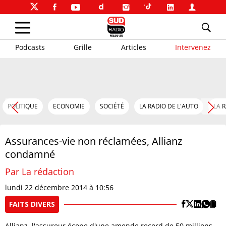
Podcasts
Grille
Articles
Intervenez
POLITIQUE
ECONOMIE
SOCIÉTÉ
LA RADIO DE L'AUTO
LA 
Assurances-vie non réclamées, Allianz
condamné
Par La rédaction
lundi 22 décembre 2014 à 10:56
FAITS DIVERS
Allianz, l'assureur écope d'une amende record de 50 millions