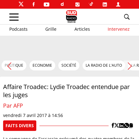
Podcasts
Grille
Articles
Intervenez
POLITIQUE
ECONOMIE
SOCIÉTÉ
LA RADIO DE L'AUTO
LA 
Affaire Troadec: Lydie Troadec entendue par
les juges
Par AFP
vendredi 7 avril 2017 à 14:56
FAITS DIVERS
La compagne de l’assassin présumé des quatre membres de la