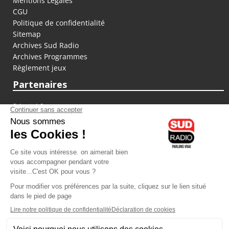
Mentions Légales
CGU
Politique de confidentialité
Sitemap
Archives Sud Radio
Archives Programmes
Règlement jeux
Partenaires
fiducial.fr
lyoncapitale.fr
olympique-et-lyonnais.com
L'application Iphone / Android
Téléchargez l'application
Les cookies
Gestion des cookies