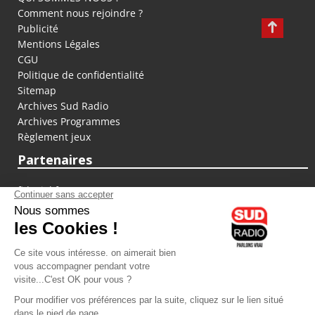
Comment nous rejoindre ?
Publicité
Mentions Légales
CGU
Politique de confidentialité
Sitemap
Archives Sud Radio
Archives Programmes
Règlement jeux
Partenaires
fiducial.fr
lyoncapitale.fr
olympique-et-lyonnais.com
L'application Iphone / Android
Téléchargez l'application