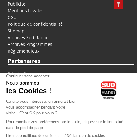
Publicité
Mentions Légales
CGU
Politique de confidentialité
Sitemap
Archives Sud Radio
Archives Programmes
Règlement jeux
Partenaires
fiducial.fr
lyoncapitale.fr
olympique-et-lyonnais.com
L'application Iphone / Android
Téléchargez l'application
Les cookies