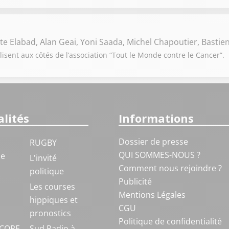
e Elabad, Alan Geai, Yoni Saada, Michel Chapoutier, Basti
lisent aux côtés de l’association “Tout le Monde contre le Cancer”.
lités
Informations
Dossier de presse
RUGBY
QUI SOMMES-NOUS ?
ue
L'invité
Comment nous rejoindre ?
politique
Publicité
S
Les courses
Mentions Légales
hippiques et
CGU
pronostics
Politique de confidentialité
COPE
Sud Radio à