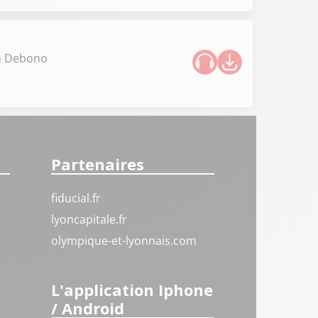
en Debono
Partenaires
fiducial.fr
lyoncapitale.fr
olympique-et-lyonnais.com
L'application Iphone
/ Android