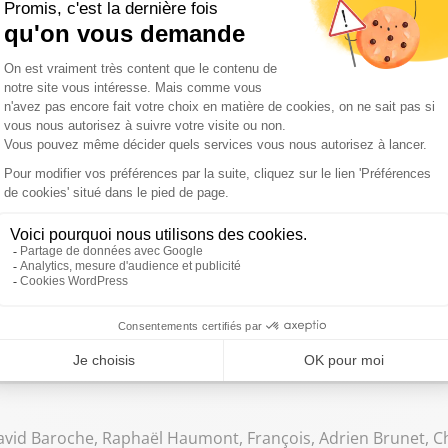
 décrypter les étiquettes de nos aliments pour manger sain"
laces en forte hausse, les pâtissiers deviennent tous des glaciers
ournier, Alexandre Fonseca, Julien Job
ent les fortes chaleurs impactent les vaches et l'élevage en Fran
avid Baroche, Raphaël Haumont, François, Adrien Brunet, 