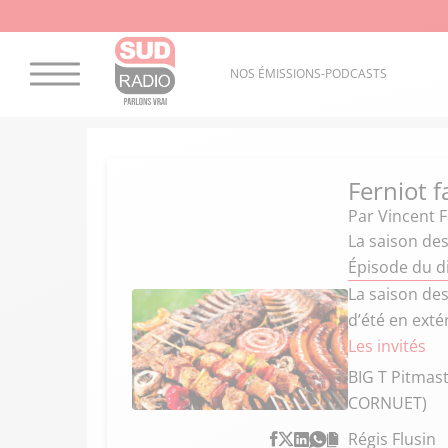
NOS ÉMISSIONS-PODCASTS
Ferniot f
Par
Vincent F
La saison de
Épisode du d
La saison des
d’été en exté
Les invités
BIG T Pitmast
CORNUET)
Régis Flusin