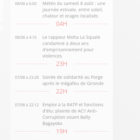
Météo du samedi 8 août : une
08/08 à 6:00
journée estivale, entre soleil,
chaleur et orages localisés
04H
Le rappeur Moha La Squale
08/08 à 4:10
condamné à deux ans
d'emprisonnement pour
violences
23H
Soirée de solidarité au Porge
07/08 à 23:28
après le mégafeu de Gironde
22H
Emploi à la RATP et fonctions
07/08 à 22:12
d'élu: plainte de AC!! Anti-
Corruption visant Bally
Bagayoko
19H