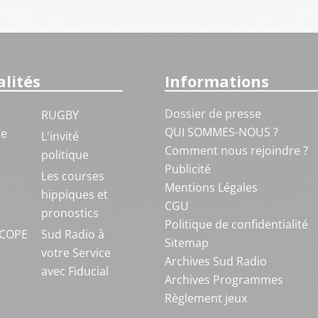
lités
Informations
Dossier de presse
RUGBY
QUI SOMMES-NOUS ?
ue
L'invité
Comment nous rejoindre ?
politique
Publicité
S
Les courses
Mentions Légales
hippiques et
CGU
pronostics
Politique de confidentialité
COPE
Sud Radio à
Sitemap
votre Service
Archives Sud Radio
avec Fiducial
Archives Programmes
Règlement jeux