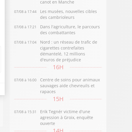
canot en Manche
Les musées, nouvelles cibles
07/08 à 17:44
des cambrioleurs
Dans l'agriculture, le parcours
07/08 à 17:21
des combattantes
Nord : un réseau de trafic de
07/08 à 17:04
cigarettes contrefaites
démantelé, 12 millions
d'euros de préjudice
16H
Centre de soins pour animaux
07/08 à 16:00
sauvages aide chevreuils et
rapaces
15H
Erik Tegnér victime d'une
07/08 à 15:31
agression à Groix, enquête
ouverte
14H