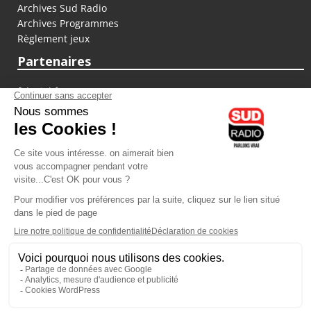
Archives Sud Radio
Archives Programmes
Règlement jeux
Partenaires
fiducial.fr
lyoncapitale.fr
olympique-et-lyonnais.com
L'application Iphone / Android
Téléchargez l'application
Les cookies
Gestion des cookies
Crédit photos : ©Sud Radio / Pierre Olivier