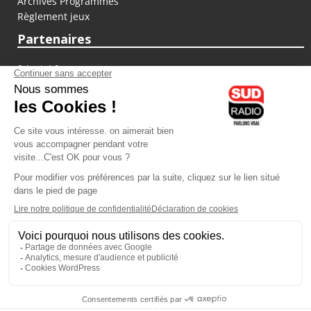
Archives Programmes
Règlement jeux
Partenaires
fiducial.fr
lyoncapitale.fr
olympique-et-lyonnais.com
L'application Iphone / Android
Téléchargez l'application
Les cookies
Gestion des cookies
Crédit photos : ©Sud Radio / Pierre Olivier
14H00
-
14H30
14H30 - 15H00