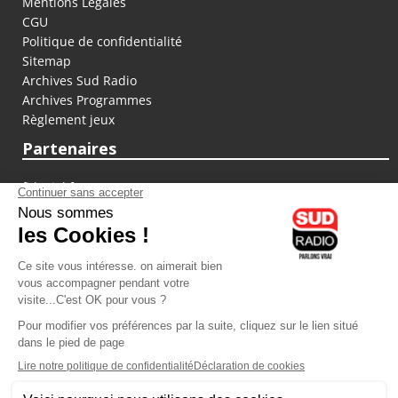
Mentions Légales
CGU
Politique de confidentialité
Sitemap
Archives Sud Radio
Archives Programmes
Règlement jeux
Partenaires
fiducial.fr
lyoncapitale.fr
olympique-et-lyonnais.com
L'application Iphone / Android
Téléchargez l'application
Les cookies
Gestion des cookies