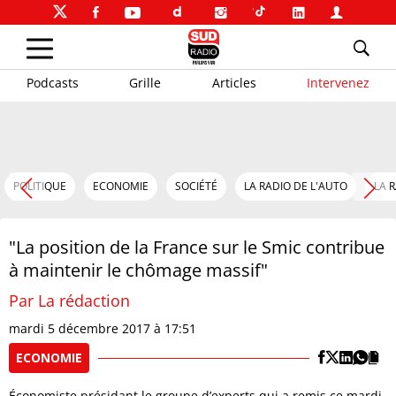
Podcasts
Grille
Articles
Intervenez
POLITIQUE
ECONOMIE
SOCIÉTÉ
LA RADIO DE L'AUTO
LA 
"La position de la France sur le Smic contribue
à maintenir le chômage massif"
Par La rédaction
mardi 5 décembre 2017 à 17:51
ECONOMIE
Économiste présidant le groupe d’experts qui a remis ce mardi