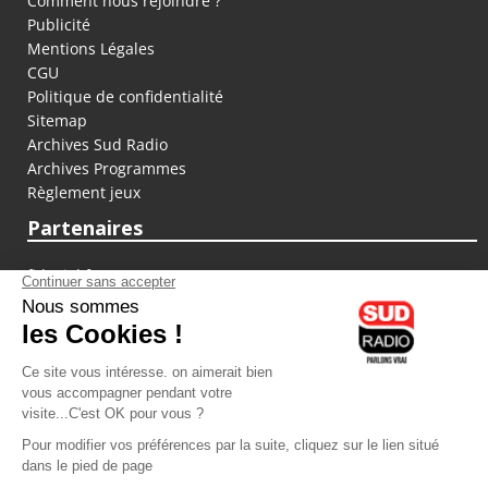
Comment nous rejoindre ?
Publicité
Mentions Légales
CGU
Politique de confidentialité
Sitemap
Archives Sud Radio
Archives Programmes
Règlement jeux
Partenaires
fiducial.fr
lyoncapitale.fr
olympique-et-lyonnais.com
L'application Iphone / Android
Téléchargez l'application
Les cookies