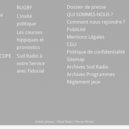
Dossier de presse
RUGBY
QUI SOMMES-NOUS ?
ue
L'invité
Comment nous rejoindre ?
politique
Publicité
S
Les courses
Mentions Légales
hippiques et
CGU
pronostics
Politique de confidentialité
COPE
Sud Radio à
Sitemap
votre Service
Archives Sud Radio
avec Fiducial
Archives Programmes
Règlement jeux
Crédit photos : ©Sud Radio / Pierre Olivier