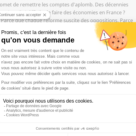
met de remettre les comptes d'aplomb. Des décennies
quoi est-il si difficile de faire des économies en France ?
 Parce que chaque réforme suscite des oppositions. Parce
r aux services publics, aux prestations sociales ou aux
ncturel ou structurel ?"
quoi qu'il en coûte, la crise énergétique, l'inflation, le
ptionnels qui ont justifié des dépenses exceptionnelles.
estion posée par l'OCDE : le problème est-il conjoncturel
elle durablement au-dessus de ses moyens ?"
ont devoir redoubler
sept ans, présenté par ses détracteurs comme « l'homme
, formule qu'il conteste, ce n’est pas lui qui décidait des