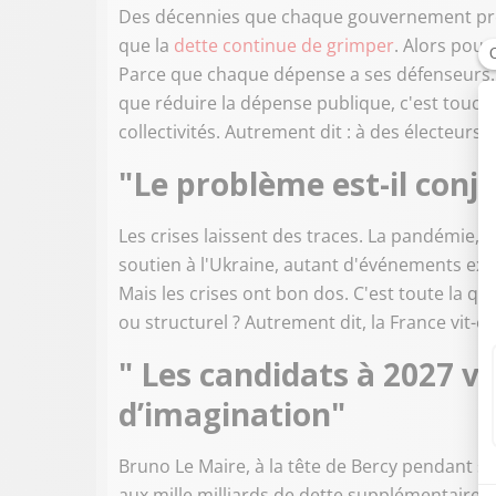
Des décennies que chaque gouvernement pro
que la
dette continue de grimper
. Alors pour
Parce que chaque dépense a ses défenseurs.
que réduire la dépense publique, c'est touche
collectivités. Autrement dit : à des électeurs"
"Le problème est-il conjo
Les crises laissent des traces. La pandémie, le 
soutien à l'Ukraine, autant d'événements exce
Mais les crises ont bon dos. C'est toute la qu
ou structurel ? Autrement dit, la France vit-
" Les candidats à 2027 v
d’imagination"
Bruno Le Maire, à la tête de Bercy pendant 
aux mille milliards de dette supplémentaires »