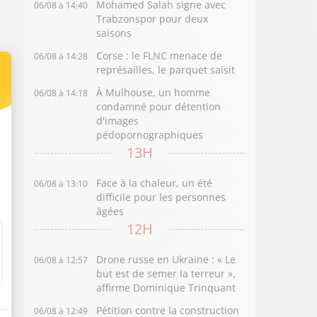
Mohamed Salah signe avec
06/08 à 14:40
Trabzonspor pour deux
saisons
Corse : le FLNC menace de
06/08 à 14:28
représailles, le parquet saisit
À Mulhouse, un homme
06/08 à 14:18
condamné pour détention
d'images
pédopornographiques
13H
Face à la chaleur, un été
06/08 à 13:10
difficile pour les personnes
âgées
12H
Drone russe en Ukraine : « Le
06/08 à 12:57
but est de semer la terreur »,
affirme Dominique Trinquant
Pétition contre la construction
06/08 à 12:49