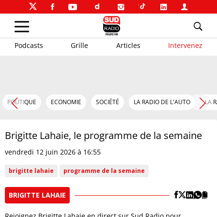
Podcasts
Grille
Articles
Intervenez
POLITIQUE
ECONOMIE
SOCIÉTÉ
LA RADIO DE L'AUTO
LA 
Brigitte Lahaie, le programme de la semaine
vendredi 12 juin 2026 à 16:55
brigitte lahaie
programme de la semaine
BRIGITTE LAHAIE
​​Rejoignez Brigitte Lahaie en direct sur Sud Radio pour